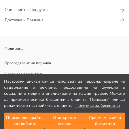
Описание на Продукта
Доставка и Връщане
Предлага се като опция от 2 броя Осигурява комфорт и дишане с
Подкрепа
памучната си еластична материя Идеален избор за бельо,
предлагащ комфорт за ежедневна употреба
Проследяване на поръчка
Формуляр за контакт
Настройки Бисквитки- се използват за персонализиране на
082 299 644
Основен Плат Optic White:
съдържание и реклама, предоставяне на функции в
Държава на произход:
социалните медии и анализиране на нашия трафик. Можете
Продавач:
да приемете всички бисквитки с опцията "Приемам“ или да
ПОМОЩ
Марка:
редактирате настройките с опцията.
Политика за бисквитки
Пол:
Подходящ:
Често задавани въпроси
Персонализирайте
Отхвърлете
Приемам всичко
Добави в кошницата
Плат:
настройките
всички
бисквитки
Връщане
Съдържание на пакета: