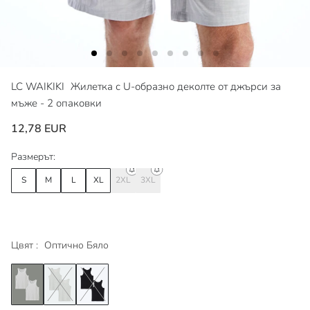
LC WAIKIKI
Жилетка с U-образно деколте от джърси за
мъже - 2 опаковки
12,78 EUR
Размерът:
S
M
L
XL
2XL
3XL
Цвят :
Оптично Бяло