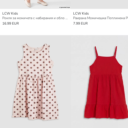
LCW Kids
LCW Kids
Рокля за момичета с набирания и обло деколте
Раирана Момичешка Поплинена Р
16.99 EUR
7.99 EUR