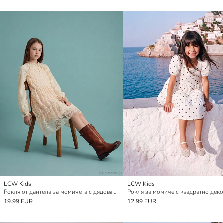
LCW Kids
LCW Kids
Рокля от дантела за момичета с дядова яка и накъдрени детайли
19.99 EUR
12.99 EUR