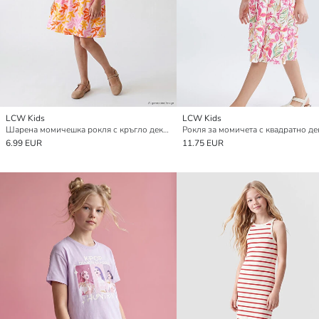
LCW Kids
LCW Kids
Шарена момичешка рокля с кръгло деколте
6.99 EUR
11.75 EUR