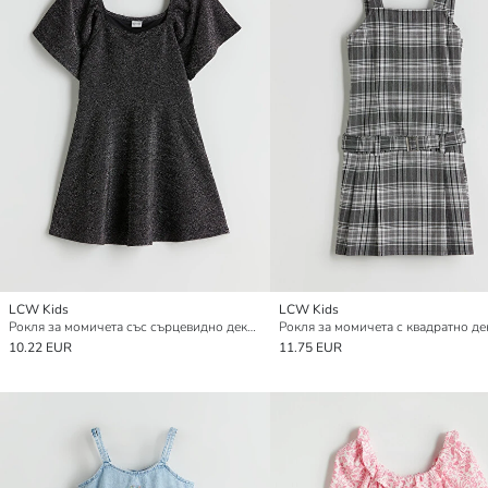
LCW Kids
LCW Kids
Рокля за момичета със сърцевидно деколте и блясък
10.22 EUR
11.75 EUR