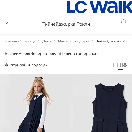
Тийнейджърка Рокли
Начална Страница
Деца
Момичешки дрехи
Тийнейджърка Рокл
Всички
Рокля
Вечерна рокля
Дънков гащеризон
Филтрирай и подреди