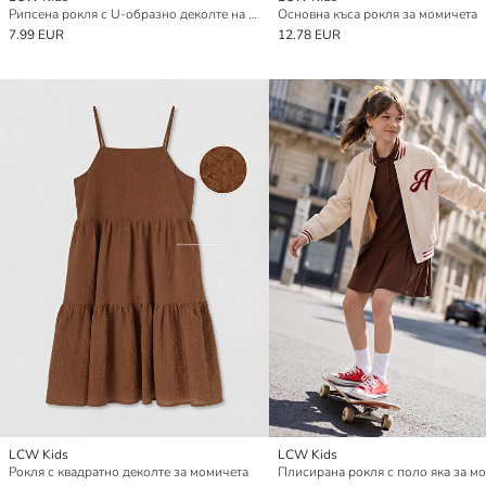
Рипсена рокля с U-образно деколте на райета за момичета
Основна къса рокля за момичета
7.99 EUR
12.78 EUR
LCW Kids
LCW Kids
Рокля с квадратно деколте за момичета
Плисирана рокля с поло яка за м