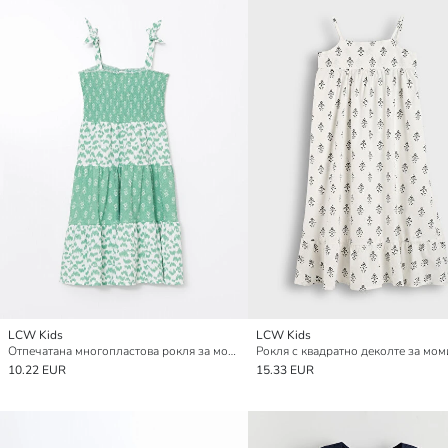
LCW Kids
LCW Kids
Отпечатана многопластова рокля за момичета
Рокля с квадратно деколте за мом
10.22 EUR
15.33 EUR