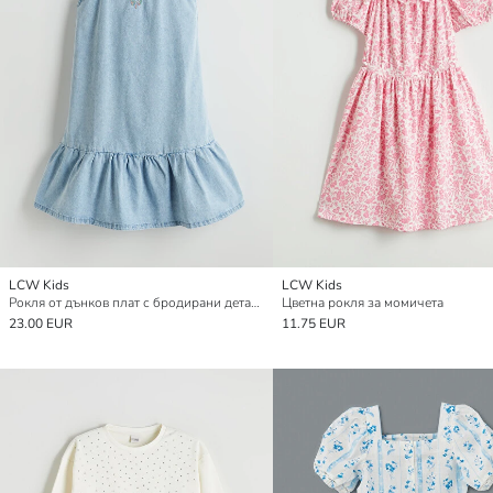
LCW Kids
LCW Kids
Рокля от дънков плат с бродирани детайли за момичета
Цветна рокля за момичета
23.00 EUR
11.75 EUR