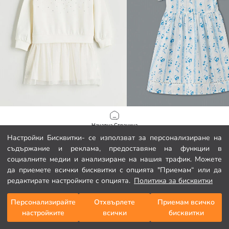
LCW Kids
LCW Kids
Начална Страница
Рокля Туту с Кръгло Деколте и Детайли с Кристали за Момичета
Цветна дантелена рокля за момич
Настройки Бисквитки- се използват за персонализиране на
10.22 EUR
17.89 EUR
съдържание и реклама, предоставяне на функции в
Категории
социалните медии и анализиране на нашия трафик. Можете
да приемете всички бисквитки с опцията "Приемам“ или да
Моята количка
1
/
107
редактирате настройките с опцията.
Политика за бисквитки
Персонализирайте
Отхвърлете
Приемам всичко
настройките
всички
бисквитки