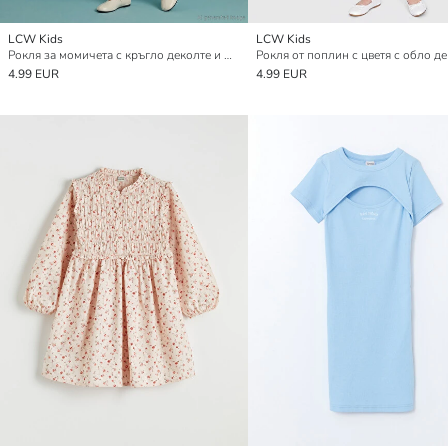
LCW Kids
LCW Kids
Рокля за момичета с кръгло деколте и флорален десен
4.99 EUR
4.99 EUR