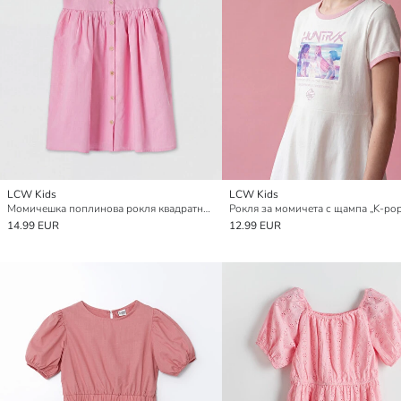
LCW Kids
LCW Kids
Момичешка поплинова рокля квадратно деколте
14.99 EUR
12.99 EUR