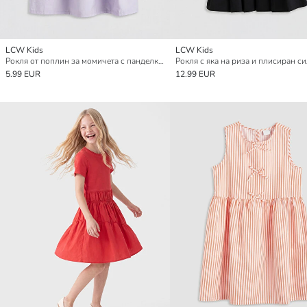
LCW Kids
LCW Kids
Рокля от поплин за момичета с панделка и кръгло деколте
5.99 EUR
12.99 EUR