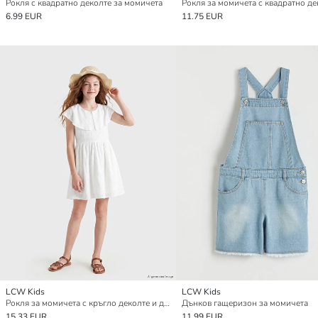
Рокля с квадратно деколте за момичета
6.99 EUR
11.75 EUR
LCW Kids
LCW Kids
Рокля за момичета с кръгло деколте и детайли от бродерия
Дънков гащеризон за момичета
15.33 EUR
11.99 EUR