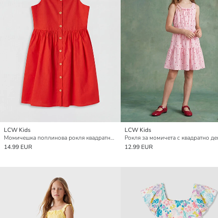
LCW Kids
LCW Kids
Момичешка поплинова рокля квадратно деколте
14.99 EUR
12.99 EUR