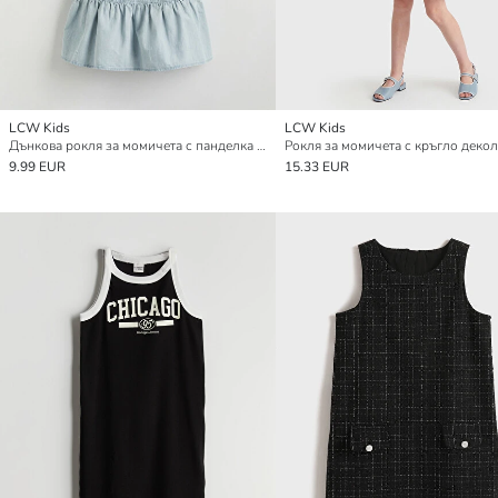
LCW Kids
LCW Kids
Дънкова рокля за момичета с панделка и тънки презрамки
9.99 EUR
15.33 EUR