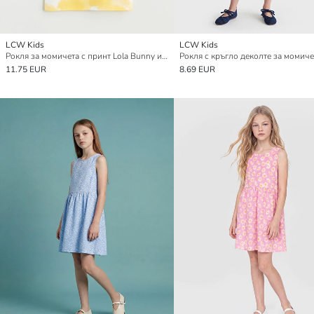
LCW Kids
LCW Kids
Рокля за момичета с принт Lola Bunny и кръгло деколте
Рокля с кръгло деколте за момиче
11.75 EUR
8.69 EUR