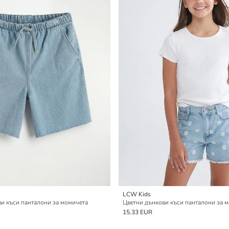
LCW Kids
и къси панталони за момичета
Цветни дънкови къси панталони за 
15.33 EUR