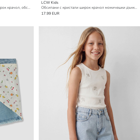
LCW Kids
Детски дънкови къси панталони с широк крачол, обсипани с кристали
Обсипани с кристали широк крачол момичешки дънкови къси панталони
17.99 EUR