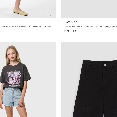
LCW Kids
Къси дънкови панталони за момиче, обсипани с кристали
Дънкови къси панталони и бандана 
9.99 EUR