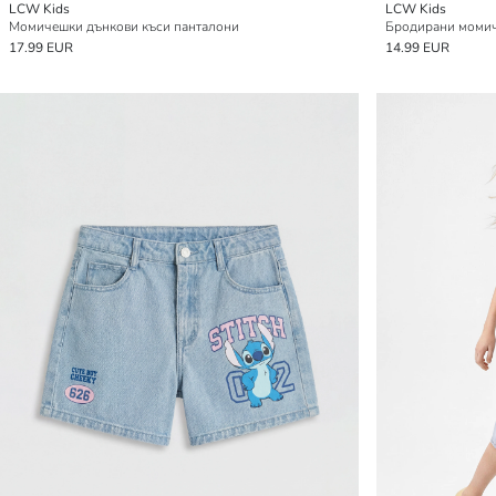
LCW Kids
LCW Kids
Момичешки дънкови къси панталони
Бродирани момич
17.99 EUR
14.99 EUR