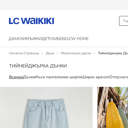
ДАМСКИ
МЪЖКИ
ДЕТСКИ
БЕБЕ
LCW HOME
Начална Страница
Деца
Момичешки дрехи
Тийнейджърка Дъ
ТИЙНЕЙДЖЪРКА ДЪНКИ
Всички
Дънки
Къси панталонки-шорти
Широк крачол
Отпуснат