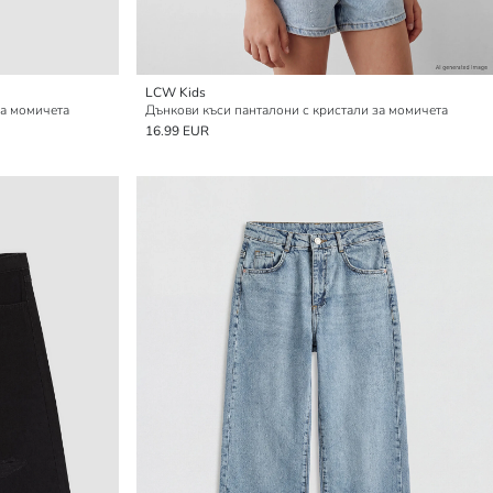
LCW Kids
за момичета
Дънкови къси панталони с кристали за момичета
16.99 EUR