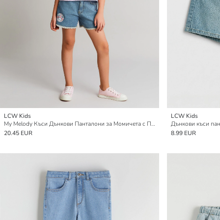
LCW Kids
LCW Kids
My Melody Къси Дънкови Панталони за Момичета с Принт
Дънкови къси пан
20.45 EUR
8.99 EUR