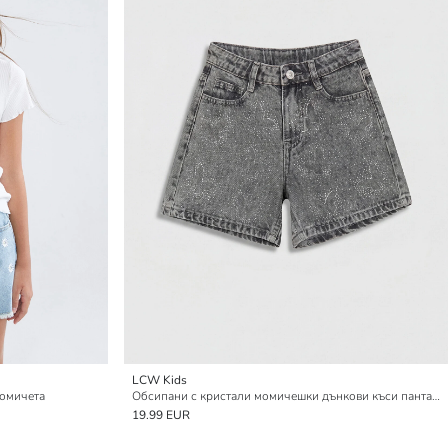
LCW Kids
момичета
Обсипани с кристали момичешки дънкови къси панталони
19.99 EUR