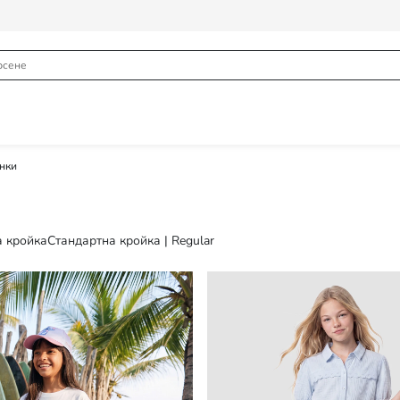
нки
а кройка
Стандартна кройка | Regular