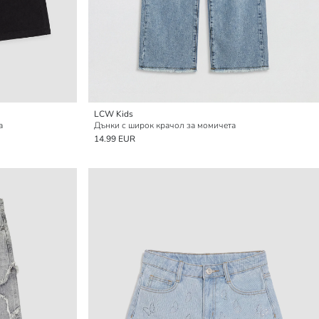
LCW Kids
а
Дънки с широк крачол за момичета
14.99 EUR