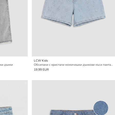
LCW Kids
ки дънки
Обсипани с кристали момичешки дънкови къси панталони
19.99 EUR