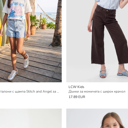
LCW Kids
Къси дънкови панталони с щампа Stitch and Angel за момичета
Дънки за момичета с широк крачол
17.89 EUR