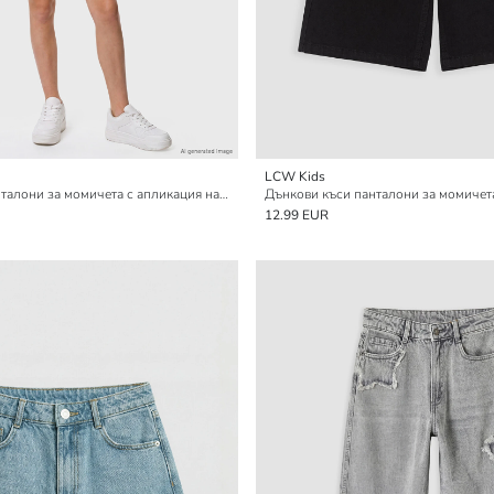
LCW Kids
Дънкови къси панталони за момичета с апликация на звезда
Дънкови къси панталони за момичет
12.99 EUR