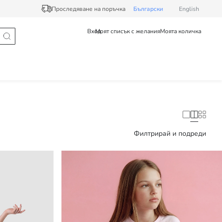
Проследяване на поръчка
Български
English
Вход
Моят списък с желания
Моята количка
Филтрирай и подреди