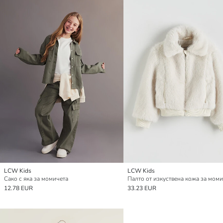
LCW Kids
LCW Kids
Сако с яка за момичета
Палто от изкуствена кожа за моми
12.78 EUR
33.23 EUR