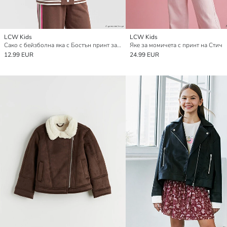
LCW Kids
LCW Kids
Сако с бейзболна яка с Бостън принт за момичета
Яке за момичета с принт на Стич
12.99 EUR
24.99 EUR