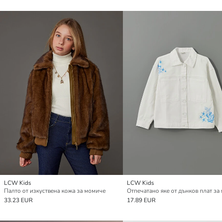
LCW Kids
LCW Kids
Палто от изкуствена кожа за момиче
33.23 EUR
17.89 EUR