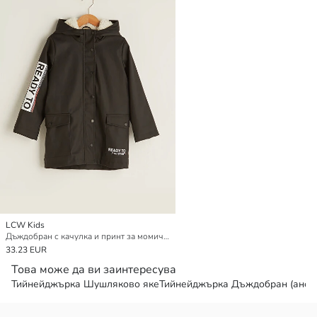
LCW Kids
Дъждобран с качулка и принт за момичета
33.23 EUR
Това може да ви заинтересува
Тийнейджърка Шушляково яке
Тийнейджърка Дъждобран (анор