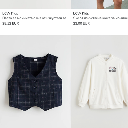
LCW Kids
LCW Kids
Палто за момичета с яка от изкуствен велур и плюш
Яке от изкуствена кожа за момиче
28.12 EUR
23.00 EUR