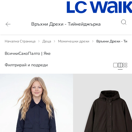
Връхни Дрехи - Тийнейджърка
Начална Страница
Деца
Момичешки дрехи
Връхни Дрехи - Тий
Всички
Сако
Палто | Яке
Филтрирай и подреди