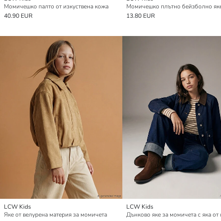
Момичешко палто от изкуствена кожа
Момичешко плътно бейзболно як
40.90 EUR
13.80 EUR
LCW Kids
LCW Kids
Яке от велурена материя за момичета
Дънково яке за момичета с яка от