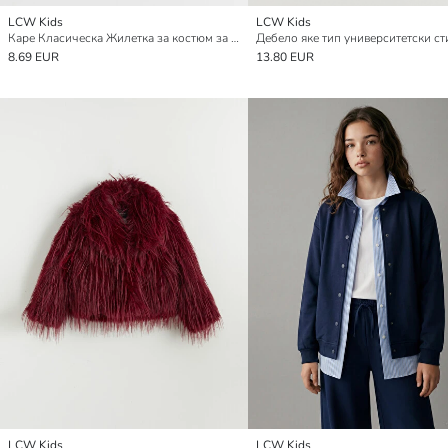
LCW Kids
LCW Kids
Каре Класическа Жилетка за костюм за момичета
8.69 EUR
13.80 EUR
LCW Kids
LCW Kids