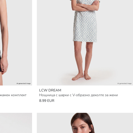
LCW DREAM
ижамен комплект
Нощница с шарки с V-образно деколте за жени
8.99 EUR