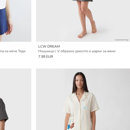
LCW DREAM
па на мече Теди
Нощница с V-образно деколте и шарки за жени
7.99 EUR