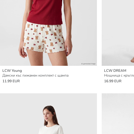
LCW Young
LCW DREAM
Дамски къс пижамен комплект с щампа
Нощница с кръгло
11.99 EUR
16.99 EUR