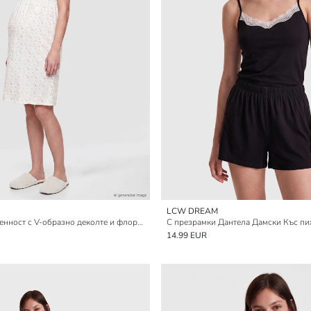
LCW DREAM
Нощница за бременност с V-образно деколте и флорален десен
С презрамки Дантела Дамски Къс п
14.99 EUR