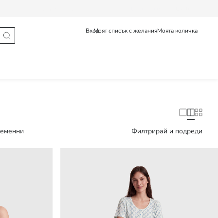
Проследяване на поръчка
Български
English
Вход
Моят списък с желания
Моята количка
ременни
Филтрирай и подреди