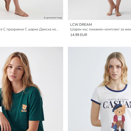
LCW DREAM
U-образно деколте С презрамки С шарки Дамска нощница
Шарен къс пижамен комплект за же
14.99 EUR