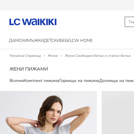
ДАМСКИ
МЪЖКИ
ДЕТСКИ
БЕБЕ
LCW HOME
Начална Страница
Жени
Жени Свободно бельо и спално бельо
ЖЕНИ ПИЖАМИ
Всички
Комплект пижама
Горнище на пижама
Долнище на пиж