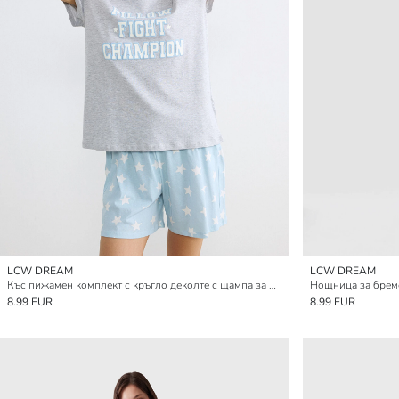
LCW DREAM
LCW DREAM
Къс пижамен комплект с кръгло деколте с щампа за жени
8.99 EUR
8.99 EUR