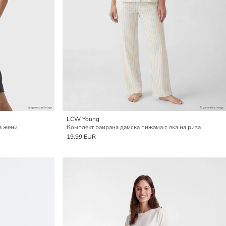
LCW Young
а жени
Комплект раирана дамска пижама с яка на риза
19.99 EUR