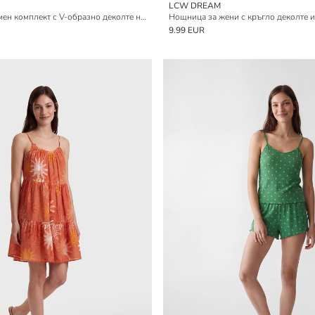
LCW DREAM
Дамски къс пижамен комплект с V-образно деколте на точки
Нощница за жени с кръгло деколте и
9.99 EUR