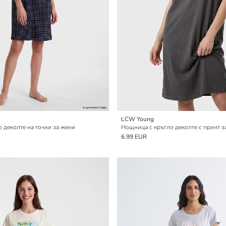
LCW Young
 деколте на точки за жени
Нощница с кръгло деколте с принт з
6.99 EUR