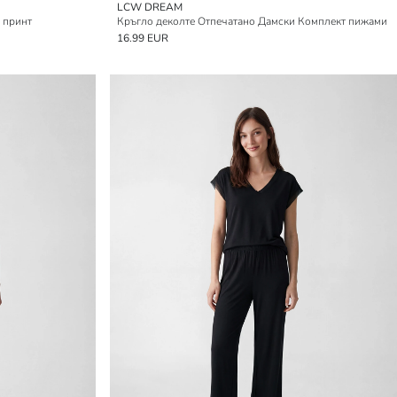
LCW DREAM
 принт
Кръгло деколте Отпечатано Дамски Комплект пижами
16.99 EUR