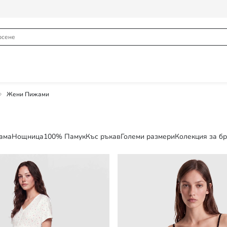
Жени Пижами
ама
Нощница
100% Памук
Къс ръкав
Големи размери
Колекция за б