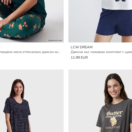
LCW DREAM
Кръгло деколте плюшено мече отпечатано дамски комплект пижами
Дамски къс пижамен комплект с щам
11.99 EUR