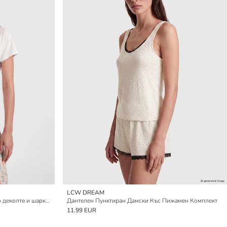
LCW DREAM
Комплект пижами Капри с V-образно деколте и шарки за жени
Дантелен Пунктиран Дамски Къс Пижамен Комплект
11.99 EUR