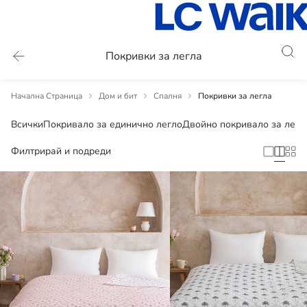
Покривки за легла
Начална Страница
Дом и бит
Спалня
Покривки за легла
Всички
Покривало за единично легло
Двойно покривало за легл
Филтрирай и подреди