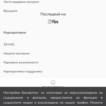
Често задавани въпроси
Връщане
Последвай ни
Корпоративни
ЗА НАС
Нашите магазини
Кариерни възможности
Корпоративна поддръжка
ПОМОЩ
Начална Страница
Настройки Бисквитки- се използват за персонализиране на
Политика за поверителност и сигурност на данните
съдържание и реклама, предоставяне на функции в
Категории
социалните медии и анализиране на нашия трафик. Можете
Условия за ползване