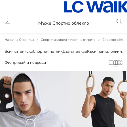
Мъже Спортно облекло
Начална Страница
Спорт и активен живот на открито
Спортно облек
Всички
Тениска
Спортен потник
Дълъг ръкав
Къси панталонки-шо
Филтрирай и подреди