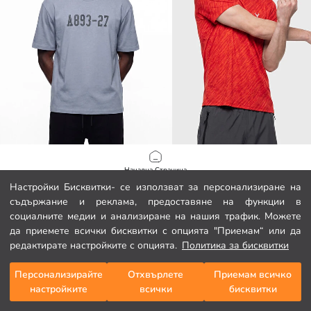
XSIDE ACTIVE
XSIDE ACTIVE
Начална Страница
Мъжка спортна тениска с кръгло деколте с принт
Настройки Бисквитки- се използват за персонализиране на
9.99 EUR
12.99 EUR
съдържание и реклама, предоставяне на функции в
Категории
социалните медии и анализиране на нашия трафик. Можете
да приемете всички бисквитки с опцията "Приемам“ или да
Моята количка
1
/
138
редактирате настройките с опцията.
Политика за бисквитки
Персонализирайте
Отхвърлете
Приемам всичко
настройките
всички
бисквитки