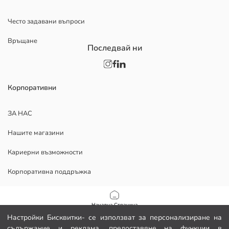
Често задавани въпроси
Връщане
Последвай ни
Корпоративни
ЗА НАС
Нашите магазини
Кариерни възможности
Корпоративна поддръжка
ПОМОЩ
Начална Страница
Настройки Бисквитки- се използват за персонализиране на
Политика за поверителност и сигурност на данните
съдържание и реклама, предоставяне на функции в
Категории