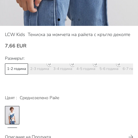
LCW Kids
Тениска за момчета на райета с кръгло деколте
7,66 EUR
Размерът:
1-2 година
2-3 година
3-4 година
4-5 година
5-6 година
6-7 годи
Цвят :
Среднозелено Райе
Описание на Продукта