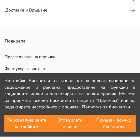
Доставка и Връщане
Редовен е кройката, кръгло деколте и къс ръкав тениска за
Подкрепа
момчета, има раиран десен и детайл с етикет на гърдите.
Основен Плат:
Проследяване на поръчка
Държава на произход:
Формуляр за контакт
Продавач:
Марка:
082 299 644
Настройки Бисквитки- се използват за персонализиране на
Пол:
съдържание и реклама, предоставяне на функции в
Подходящ:
социалните медии и анализиране на нашия трафик. Можете
Дебелина:
ПОМОЩ
да приемете всички бисквитки с опцията "Приемам“ или да
редактирате настройките с опцията.
Политика за бисквитки
Често задавани въпроси
Персонализирайте
Отхвърлете
Приемам всичко
Добави в кошницата
Връщане
настройките
всички
бисквитки
Последвай ни