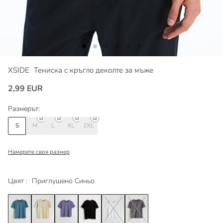
XSIDE
Тениска с кръгло деколте за мъже
2,99 EUR
Размерът:
S
M
L
XL
2XL
Намерете своя размер
Цвят :
Приглушено Синьо