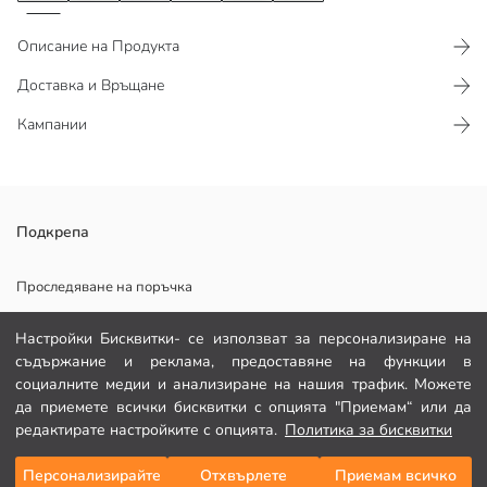
Описание на Продукта
Доставка и Връщане
Кампании
100% памучна материя. Кръгло деколте, къс ръкав, изчистен
Подкрепа
дизайн.
Проследяване на поръчка
Формуляр за контакт
Настройки Бисквитки- се използват за персонализиране на
Основен Плат:
съдържание и реклама, предоставяне на функции в
082 299 644
Държава на произход:
социалните медии и анализиране на нашия трафик. Можете
Продавач:
да приемете всички бисквитки с опцията "Приемам“ или да
Марка:
ПОМОЩ
редактирате настройките с опцията.
Политика за бисквитки
Пол:
Подходящ:
Персонализирайте
Отхвърлете
Приемам всичко
Добави в кошницата
Плат:
Често задавани въпроси