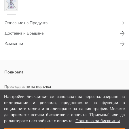
Описание на Продукта
Доставка и Връщане
Кампании
Лицензирана тениска за жени с Дейзи Дък, изработена от 100%
Подкрепа
сресан памучен плат. Тя е с кръгло деколте и къси ръкави, и има
свободна кройка.
Проследяване на поръчка
Основен Плат:
Настройки Бисквитки- се използват за персонализиране на
Формуляр за контакт
Държава на произход:
съдържание и реклама, предоставяне на функции в
Продавач:
082 299 644
социалните медии и анализиране на нашия трафик. Можете
Марка:
да приемете всички бисквитки с опцията "Приемам“ или да
Пол:
редактирате настройките с опцията.
Политика за бисквитки
Подходящ:
ПОМОЩ
Плат: