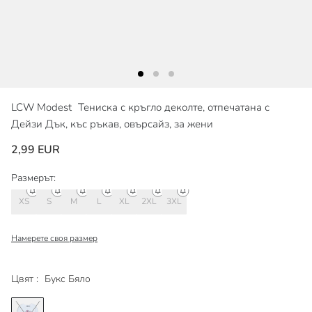
LCW Modest
Тениска с кръгло деколте, отпечатана с
Дейзи Дък, къс ръкав, овърсайз, за жени
2,99 EUR
Размерът:
XS
S
M
L
XL
2XL
3XL
Намерете своя размер
Цвят :
Букс Бяло