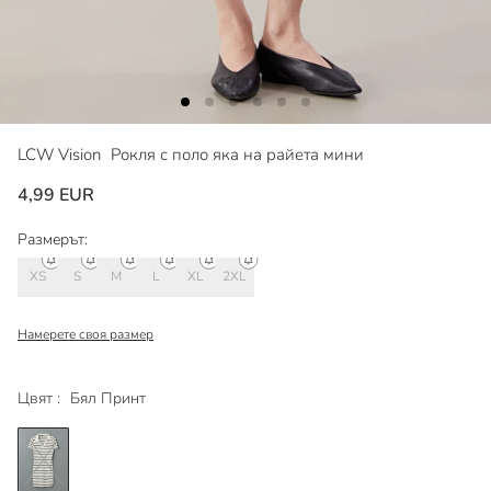
LCW Vision
Рокля с поло яка на райета мини
4,99 EUR
Размерът:
XS
S
M
L
XL
2XL
Намерете своя размер
Цвят :
Бял Принт