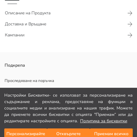
Описание на Продукта
Доставка и Връщане
Кампании
Раирана мини рокля с къс ръкав и поло яка е изработена от
Подкрепа
рипсена материя, има стегната и гъвкава структура. Предлага
стилна и удобна визия с детайла на поло яката.
Проследяване на поръчка
Формуляр за контакт
Настройки Бисквитки- се използват за персонализиране на
съдържание и реклама, предоставяне на функции в
082 299 644
Основен Плат:
социалните медии и анализиране на нашия трафик. Можете
Държава на произход:
да приемете всички бисквитки с опцията "Приемам“ или да
Продавач:
ПОМОЩ
редактирате настройките с опцията.
Политика за бисквитки
Марка:
Пол:
Персонализирайте
Отхвърлете
Приемам всичко
Добави в кошницата
Подходящ:
Често задавани въпроси