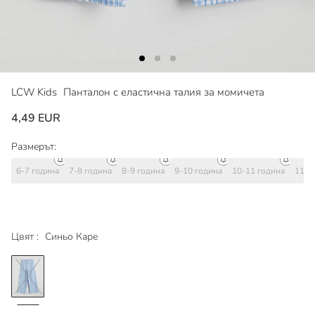
LCW Kids
Панталон с еластична талия за момичета
4,49 EUR
Размерът:
6-7 година
7-8 година
8-9 година
9-10 година
10-11 година
11-1
Цвят :
Синьо Каре