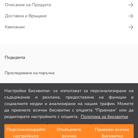
Описание на Продукта
Доставка и Връщане
Кампании
Карирани панталони за момичета, изработени от плат сийсъкър.
Подкрепа
Свободна кройка, широк крачол, еластична талия и връзка.
Основен Плат:
Проследяване на поръчка
Държава на произход:
Формуляр за контакт
Продавач:
Настройки Бисквитки- се използват за персонализиране на
Марка:
082 299 644
съдържание и реклама, предоставяне на функции в
Пол:
социалните медии и анализиране на нашия трафик. Можете
Подходящ:
Плат:
да приемете всички бисквитки с опцията "Приемам“ или да
ПОМОЩ
Талия Fit:
редактирате настройките с опцията.
Политика за бисквитки
Поставяне на крака:
Дебелина:
Често задавани въпроси
Персонализирайте
Отхвърлете
Приемам всичко
Добави в кошницата
настройките
всички
бисквитки