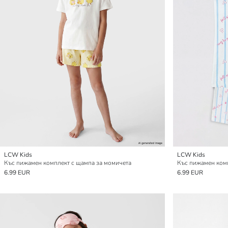
LCW Kids
LCW Kids
Къс пижамен комплект с щампа за момичета
Къс пижамен комп
6.99 EUR
6.99 EUR