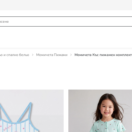
о и спално бельо
Момичета Пижами
Момичета Къс пижамен комплект