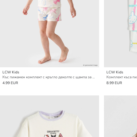
LCW Kids
LCW Kids
Къс пижамен комплект с кръгло деколте с щампа за момичета
Комплект къса пи
4.99 EUR
8.99 EUR