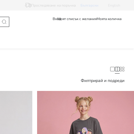
Проследяване на поръчка
Български
English
Вход
Моят списък с желания
Моята количка
Филтрирай и подреди