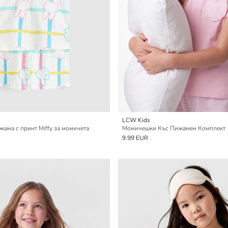
LCW Kids
жама с принт Miffy за момичета
Момичешки Къс Пижамен Комплект
9.99 EUR