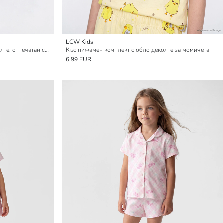
LCW Kids
Къс пижамен комплект с кръгло деколте, отпечатан със Снупи, за момичета
Къс пижамен комплект с обло деколте за момичета
6.99 EUR