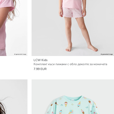
LCW Kids
Комплект къси пижами с обло деколте за момичета
7.99 EUR