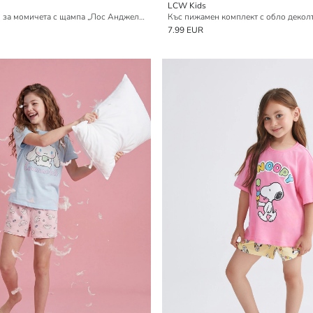
LCW Kids
Комплект пижами за момичета с щампа „Лос Анджелис“ и кръгло деколте
Къс пижамен комплект с обло декол
7.99 EUR