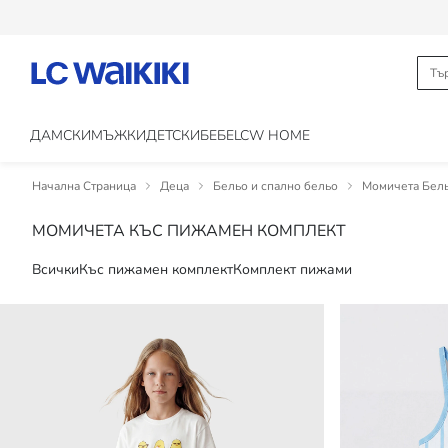
ДАМСКИ
МЪЖКИ
ДЕТСКИ
БЕБЕ
LCW HOME
Начална Страница
Деца
Бельо и спално бельо
Момичета Бель
МОМИЧЕТА КЪС ПИЖАМЕН КОМПЛЕКТ
Всички
Къс пижамен комплект
Комплект пижами