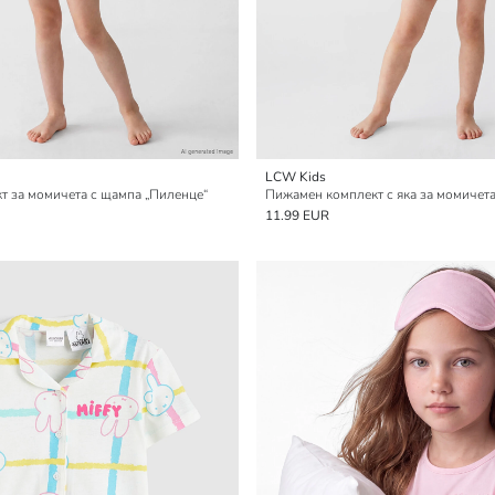
LCW Kids
т за момичета с щампа „Пиленце“
Пижамен комплект с яка за момичета
11.99 EUR