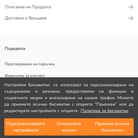
Описание на Продукта
Доставка и Връщане
Банските шорти са изработени от плат, съдържащ полиестер, и
Подкрепа
осигуряват комфортно използване с еластична талия и
регулируема връзка. Те допълват удоволствието от плажа или
Проследяване на поръчка
басейна със своята лека и водоустойчива структура.
Формуляр за контакт
Настройки Бисквитки- се използват за персонализиране на
082 299 644
съдържание и реклама, предоставяне на функции в
Основен Плат:
социалните медии и анализиране на нашия трафик. Можете
Подплата:
ПОМОЩ
да приемете всички бисквитки с опцията "Приемам“ или да
Държава на произход:
редактирате настройките с опцията.
Политика за бисквитки
Продавач:
Марка:
Често задавани въпроси
Персонализирайте
Отхвърлете
Приемам всичко
Добави в кошницата
Пол:
настройките
всички
бисквитки
Връщане
Подходящ:
Последвай ни
Плат: