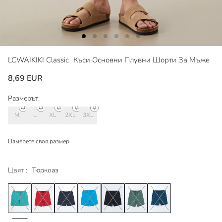
LCWAIKIKI Classic
Къси Основни Плувни Шорти За Мъже
8,69 EUR
Размерът:
M
L
XL
2XL
3XL
Намерете своя размер
Цвят :
Тюркоаз