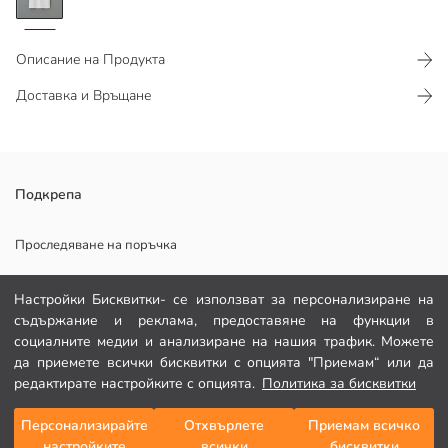
Описание на Продукта
Доставка и Връщане
Мъжка тениска, изработена от 100% памучен трикотажен плат, с
Подкрепа
кръгло деколте и къс ръкав. Предната част е с принт.
Проследяване на поръчка
Формуляр за контакт
Настройки Бисквитки- се използват за персонализиране на
Основен Плат:
съдържание и реклама, предоставяне на функции в
082 299 644
Държава на произход:
социалните медии и анализиране на нашия трафик. Можете
Продавач:
да приемете всички бисквитки с опцията "Приемам“ или да
Марка:
ПОМОЩ
редактирате настройките с опцията.
Политика за бисквитки
Пол:
Подходящ:
Плат:
Персонализирайте
Отхвърлете
Приемам всичко
Често задавани въпроси
Добави в кошницата
Дебелина:
настройките
всички
бисквитки