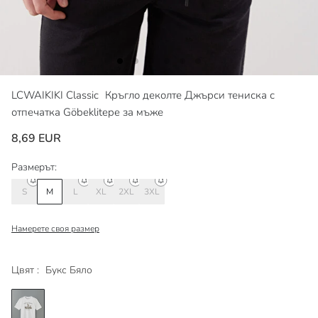
LCWAIKIKI Classic
Кръгло деколте Джърси тениска с
отпечатка Göbeklitepe за мъже
8,69 EUR
Размерът:
S
M
L
XL
2XL
3XL
Намерете своя размер
Цвят :
Букс Бяло