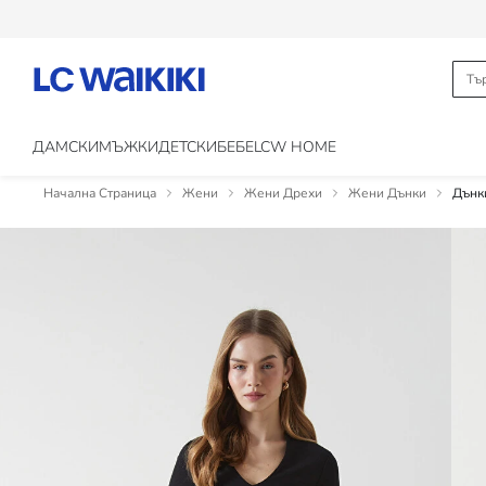
ДАМСКИ
МЪЖКИ
ДЕТСКИ
БЕБЕ
LCW HOME
Начална Страница
Жени
Жени Дрехи
Жени Дънки
Дънки