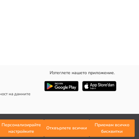
Изтеглете нашето приложение.
а да се запазят цветът и структурата на тъканта им, като
коляното до подгъва. Дизайнът й пренася модата от 70-те години
ност на данните
Персонализирайте
Приемам всичко
Отхвърлете всички
настройките
бисквитки