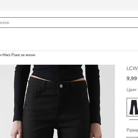
 Mars Flare за жени
LCW 
9,99
Цвят 
Разме