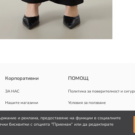
твътре навън при ниски температури с подобни цветове. Това помаг
Корпоративни
ПОМОЩ
епва плътно към талията и бедрата, а след това се разширява от 
ЗА НАС
Политика за поверителност и сигур
Нашите магазини
Условия за ползване
Кариерни възможности
ържание и реклама, предоставяне на функции в социалните
чки бисквитки с опцията "Приемам“ или да редактирате
Корпоративна поддръжка