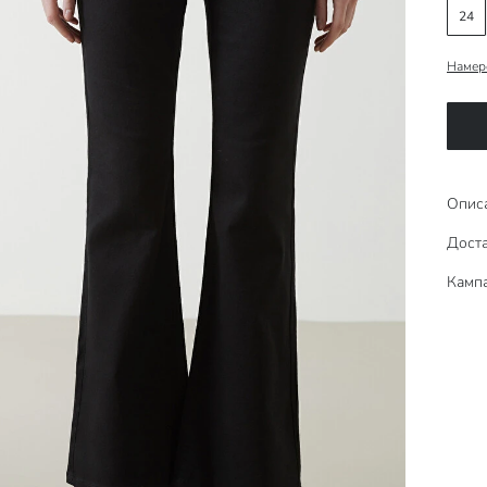
24
Намер
Опис
Дост
Камп