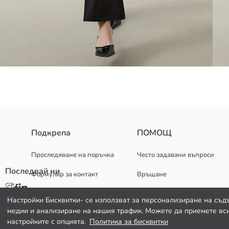
За да удължите живота на дънковите си дрехи, винаги ги перете о
Подкрепа
ПОМОЩ
същевременно намалява консумацията на енергия.
Прилепнала кройка; това е модерна класическа кройка, която прил
Проследяване на поръчка
Често задавани въпроси
в настоящето.
Последвай ни
Формуляр за контакт
Връщане
082 299 644
Настройки Бисквитки- се използват за персонализиране на съд
Основен Плат:
медии и анализиране на нашия трафик. Можете да приемете вси
Държава на произход:
настройките с опцията.
Политика за бисквитки
Продавач: