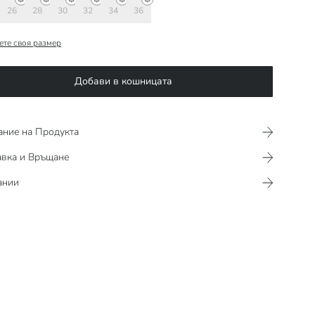
26
28
30
32
34
36
ете своя размер
Добави в кошницата
ание на Продукта
авка и Връщане
ании