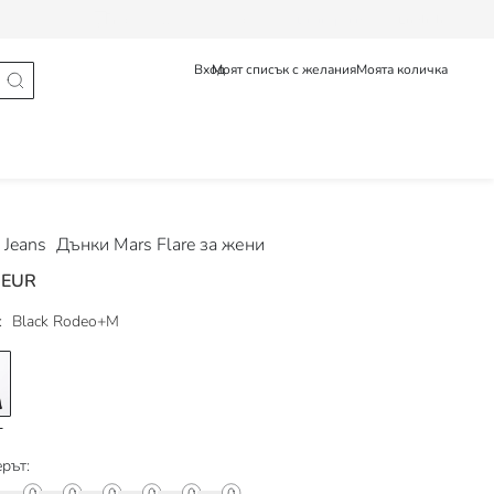
Проследяване на поръчка
Български
English
Вход
Моят списък с желания
Моята количка
Jeans
Дънки Mars Flare за жени
 EUR
:
Black Rodeo+M
рът: