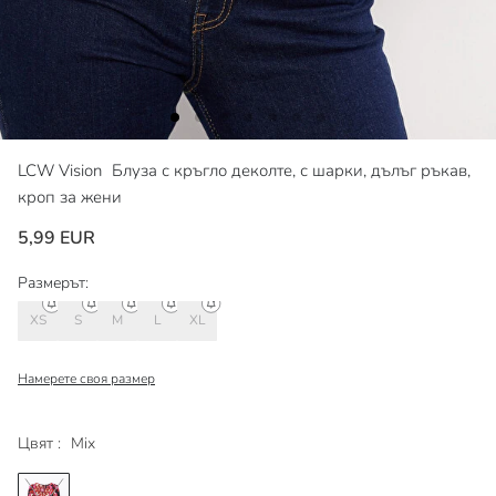
LCW Vision
Блуза с кръгло деколте, с шарки, дълъг ръкав,
кроп за жени
5,99 EUR
Размерът:
XS
S
M
L
XL
Намерете своя размер
Цвят :
Mix