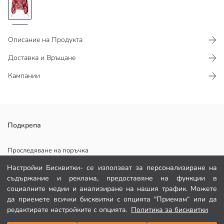
Описание на Продукта
Доставка и Връщане
Кампании
Изработена от смесена с вискоза материя
Подкрепа
Проследяване на поръчка
Настройки Бисквитки- се използват за персонализиране на
Формуляр за контакт
Основен Плат:
съдържание и реклама, предоставяне на функции в
Държава на произход:
082 299 644
социалните медии и анализиране на нашия трафик. Можете
Продавач:
да приемете всички бисквитки с опцията "Приемам“ или да
Марка:
редактирате настройките с опцията.
Политика за бисквитки
Пол:
ПОМОЩ
Подходящ: