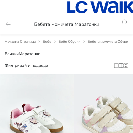
Бебета момичета Маратонки
Начална Страница
Бебе
Бебе Обувки
Бебета момичета Обувки
Всички
Маратонки
Филтрирай и подреди