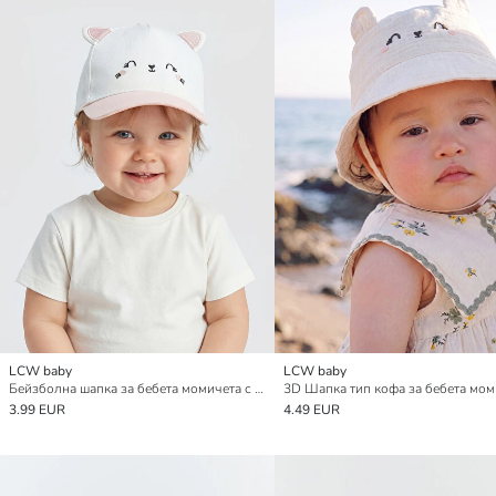
LCW baby
LCW baby
Бейзболна шапка за бебета момичета с фигура на заек
3D Шапка тип кофа за бебета мом
3.99 EUR
4.49 EUR