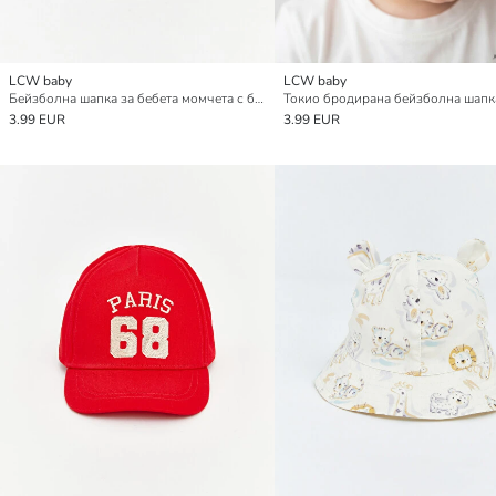
LCW baby
LCW baby
Бейзболна шапка за бебета момчета с бродирани букви
3.99 EUR
3.99 EUR