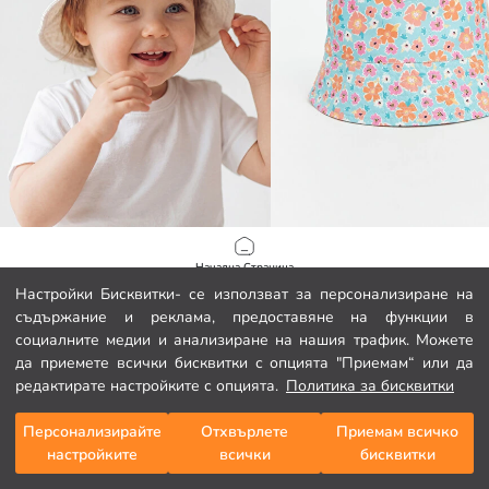
LCW baby
LCW baby
Начална Страница
Шапка тип „кофа“ за бебета момичета
Настройки Бисквитки- се използват за персонализиране на
3.99 EUR
4.60 EUR
съдържание и реклама, предоставяне на функции в
Категории
социалните медии и анализиране на нашия трафик. Можете
да приемете всички бисквитки с опцията "Приемам“ или да
Моята количка
1
/
71
редактирате настройките с опцията.
Политика за бисквитки
Персонализирайте
Отхвърлете
Приемам всичко
настройките
всички
бисквитки