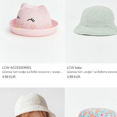
LCW ACCESSORIES
LCW baby
Шапка тип кофа за бебе момиче с животински фигури
Шапка тип „кофа“ за бебета момче
4.99 EUR
3.99 EUR