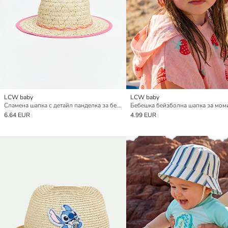
LCW baby
LCW baby
Сламена шапка с детайл панделка за бебета момичета
6.64 EUR
4.99 EUR