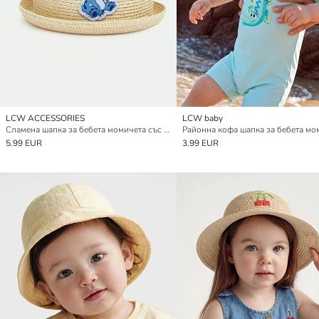
LCW ACCESSORIES
LCW baby
Сламена шапка за бебета момичета със Стич бродерия
5.99 EUR
3.99 EUR