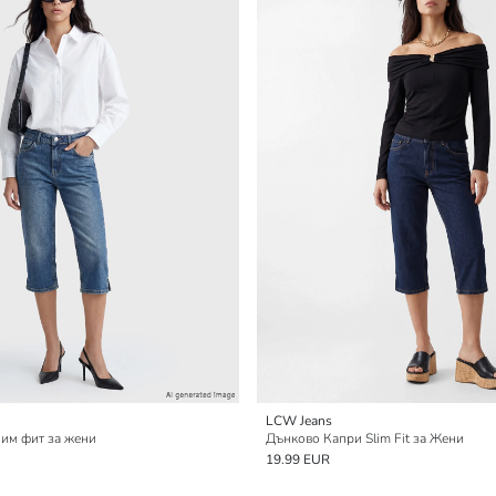
LCW Jeans
им фит за жени
Дънково Капри Slim Fit за Жени
19.99 EUR