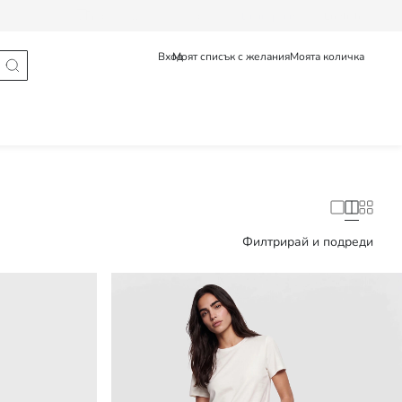
Проследяване на поръчка
Български
English
Вход
Моят списък с желания
Моята количка
Филтрирай и подреди