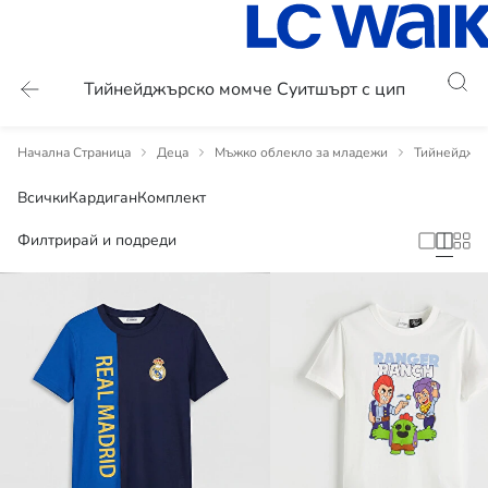
Тийнейджърско момче Суитшърт с цип
Начална Страница
Деца
Мъжко облекло за младежи
Тийнейджър
Всички
Кардиган
Комплект
Филтрирай и подреди