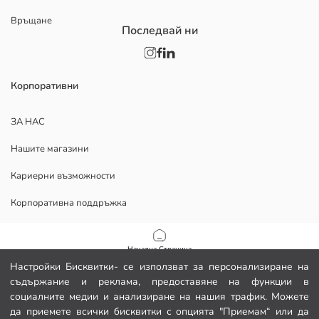
Връщане
Последвай ни
Корпоративни
ЗА НАС
Нашите магазини
Кариерни възможности
Корпоративна поддръжка
ПОМОЩ
Начална Страница
Настройки Бисквитки- се използват за персонализиране на
Политика за поверителност и сигурност на данните
съдържание и реклама, предоставяне на функции в
Категории
социалните медии и анализиране на нашия трафик. Можете
Условия за ползване
да приемете всички бисквитки с опцията "Приемам“ или да
Моята количка