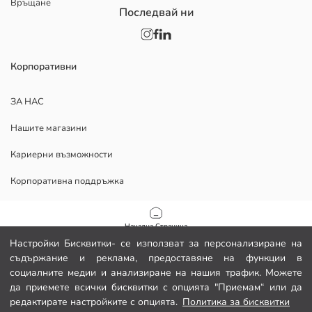
Връщане
Последвай ни
Корпоративни
ЗА НАС
Нашите магазини
Кариерни възможности
Корпоративна поддръжка
ПОМОЩ
Начална Страница
Настройки Бисквитки- се използват за персонализиране на
Политика за поверителност и сигурност на данните
съдържание и реклама, предоставяне на функции в
Категории
социалните медии и анализиране на нашия трафик. Можете
Условия за ползване
да приемете всички бисквитки с опцията "Приемам“ или да
Моята количка
1
/
8
редактирате настройките с опцията.
Политика за бисквитки
Изтеглете нашето приложение.