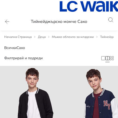
Тийнейджърско момче Сако
Начална Страница
Деца
Мъжко облекло за младежи
Тийнейджър
Всички
Сако
Филтрирай и подреди