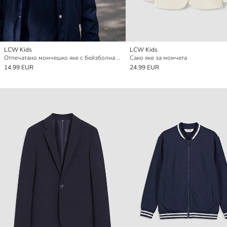
LCW Kids
LCW Kids
Отпечатано момчешко яке с бейзболна яка
Сако яке за момчета
14.99 EUR
24.99 EUR