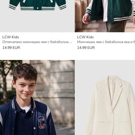
LCW Kids
LCW Kids
Отпечатано момчешко яке с бейзболна яка
14.99 EUR
14.99 EUR