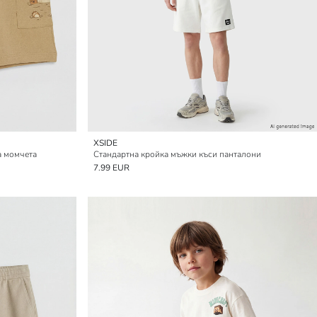
XSIDE
а момчета
Стандартна кройка мъжки къси панталони
7.99 EUR