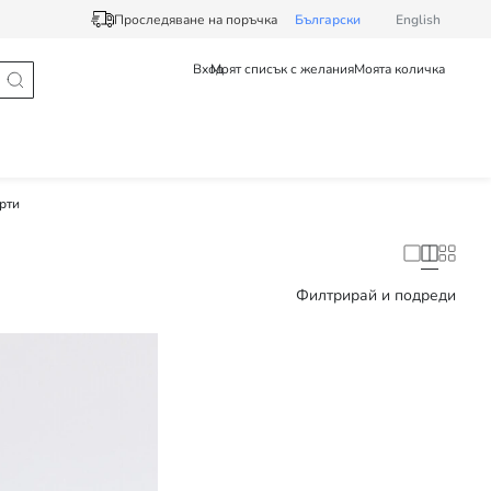
Проследяване на поръчка
Български
English
Вход
Моят списък с желания
Моята количка
рти
Филтрирай и подреди