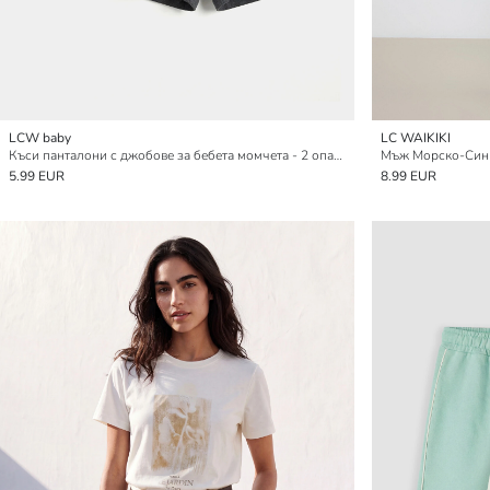
LCW baby
LC WAIKIKI
Къси панталони с джобове за бебета момчета - 2 опаковки
Мъж Морско-Синь
5.99 EUR
8.99 EUR