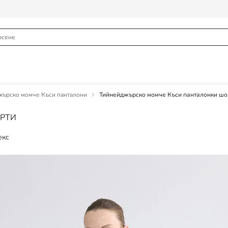
жърско момче Къси панталони
Тийнейджърско момче Къси панталонки шо
РТИ
екс