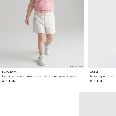
LCW baby
XSIDE
Бебешки габардинови къси панталони за момичета
Мъж Черно Къси 
4.99 EUR
8.99 EUR