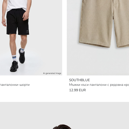
SOUTHBLUE
панталонки-шорти
Мъжки къси панталони с редовна кр
12.99 EUR