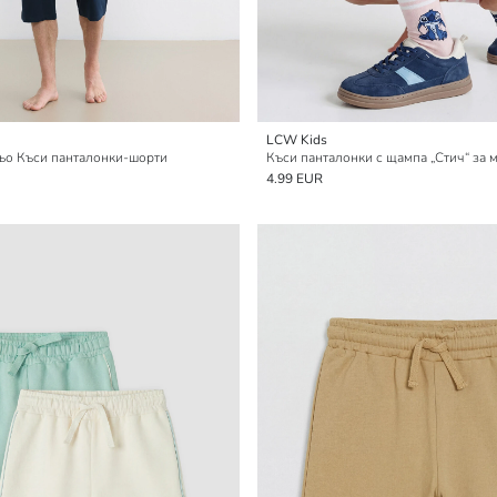
LCW Kids
о Къси панталонки-шорти
Къси панталонки с щампа „Стич“ за 
4.99 EUR