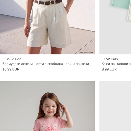
LCW Vision
LCW Kids
Бермудски ленени шорти с свободна кройка за жени
Къси панталони з
16.99 EUR
8.99 EUR