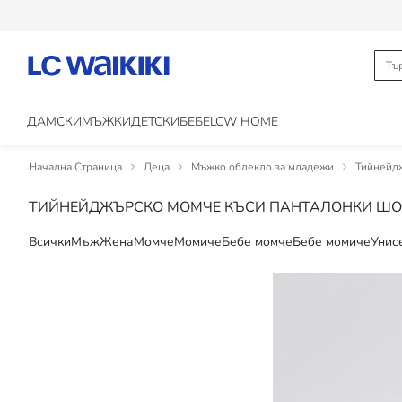
ДАМСКИ
МЪЖКИ
ДЕТСКИ
БЕБЕ
LCW HOME
Начална Страница
Деца
Мъжко облекло за младежи
Тийнейд
ТИЙНЕЙДЖЪРСКО МОМЧЕ КЪСИ ПАНТАЛОНКИ ШО
Всички
Мъж
Жена
Момче
Момиче
Бебе момче
Бебе момиче
Унис