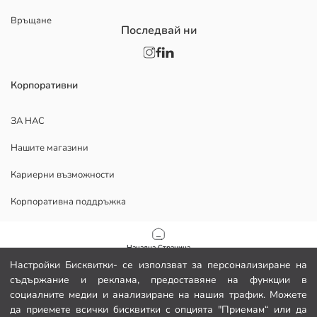
Връщане
Последвай ни
Корпоративни
ЗА НАС
Нашите магазини
Кариерни възможности
Корпоративна поддръжка
ПОМОЩ
Начална Страница
Настройки Бисквитки- се използват за персонализиране на
Политика за поверителност и сигурност на данните
съдържание и реклама, предоставяне на функции в
Категории
социалните медии и анализиране на нашия трафик. Можете
Условия за ползване
да приемете всички бисквитки с опцията "Приемам“ или да
Моята количка