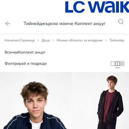
Тийнейджърско момче Коплект анцуг
Начална Страница
Деца
Мъжко облекло за младежи
Тийнейджър
Всички
Коплект анцуг
Филтрирай и подреди