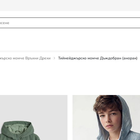
жърско момче Връхни Дрехи
Тийнейджърско момче Дъждобран (анорак)