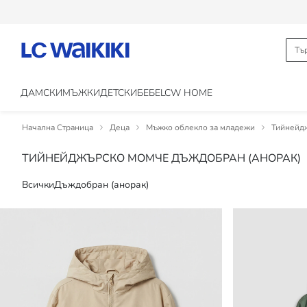
ДАМСКИ
МЪЖКИ
ДЕТСКИ
БЕБЕ
LCW HOME
Начална Страница
Деца
Мъжко облекло за младежи
Тийнейд
ТИЙНЕЙДЖЪРСКО МОМЧЕ ДЪЖДОБРАН (АНОРАК)
Всички
Дъждобран (анорак)