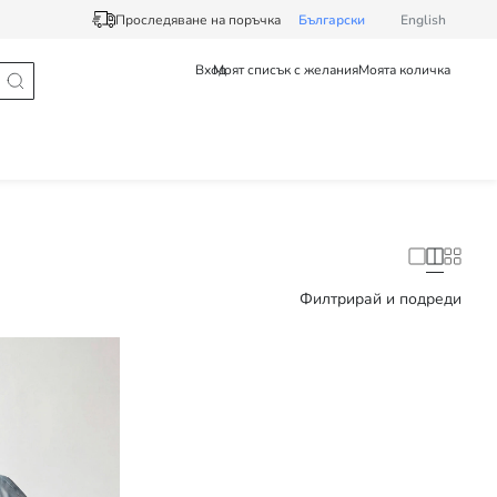
Проследяване на поръчка
Български
English
Вход
Моят списък с желания
Моята количка
Филтрирай и подреди