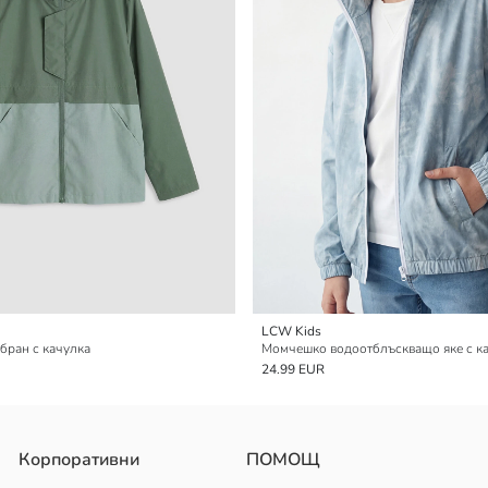
LCW Kids
ран с качулка
Момчешко водоотблъскващо яке с ка
24.99 EUR
Корпоративни
ПОМОЩ