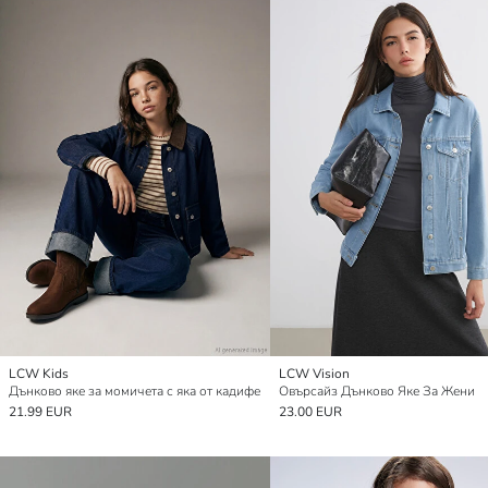
LCW Kids
LCW Vision
Дънково яке за момичета с яка от кадифе
Овърсайз Дънково Яке За Жени
21.99 EUR
23.00 EUR