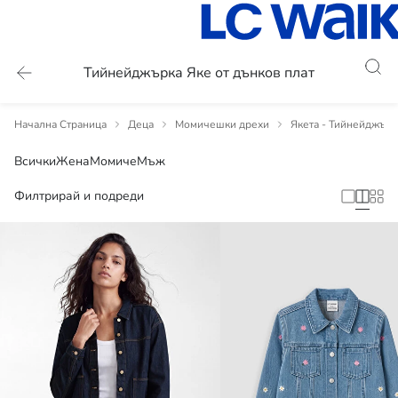
Тийнейджърка Яке от дънков плат
Начална Страница
Деца
Момичешки дрехи
Якета - Тийнейджърк
Всички
Жена
Момиче
Мъж
Филтрирай и подреди