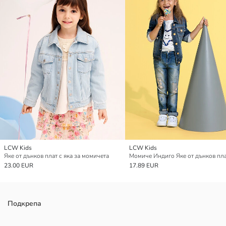
LCW Kids
LCW Kids
Яке от дънков плат с яка за момичета
Момиче Индиго Яке от дънков пл
23.00 EUR
17.89 EUR
Подкрепа