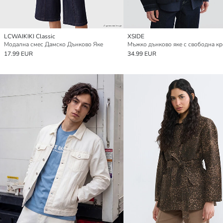
LCWAIKIKI Classic
XSIDE
Модална смес Дамско Дънково Яке
Мъжко дънково яке с свободна к
17.99 EUR
34.99 EUR