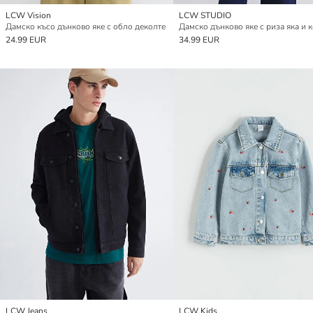
LCW Vision
LCW STUDIO
Дамско късо дънково яке с обло деколте
24.99 EUR
34.99 EUR
LCW Jeans
LCW Kids