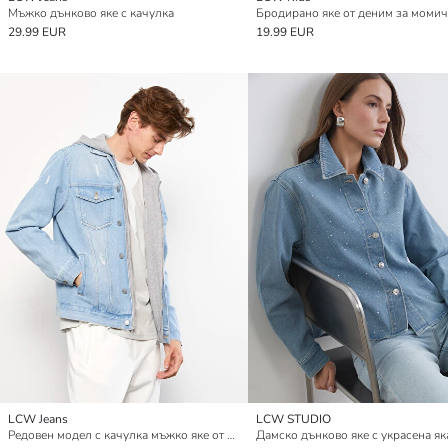
Мъжко дънково яке с качулка
Бродирано яке от деним за момич
29.99 EUR
19.99 EUR
LCW Jeans
LCW STUDIO
Редовен модел с качулка мъжко яке от дънков плат
Дамско дънково яке с украсена як