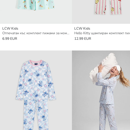
LCW Kids
LCW Kids
Отпечатан къс комплект пижами за момичета
6.99 EUR
12.99 EUR