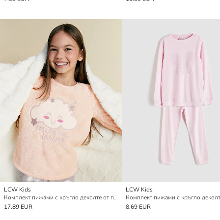
LCW Kids
LCW Kids
Комплект пижами с кръгло деколте от плюш за момичета
17.89 EUR
8.69 EUR