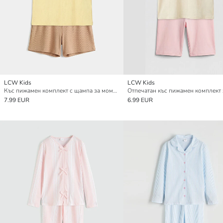
LCW Kids
LCW Kids
Къс пижамен комплект с щампа за момичета
7.99 EUR
6.99 EUR