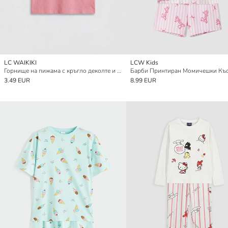
LC WAIKIKI
LCW Kids
Горнище на пижама с кръгло деколте и принт с панделка за момичета
3.49 EUR
8.99 EUR