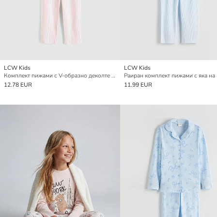
LCW Kids
LCW Kids
Комплект пижами с V-образно деколте за момичета
12.78 EUR
11.99 EUR