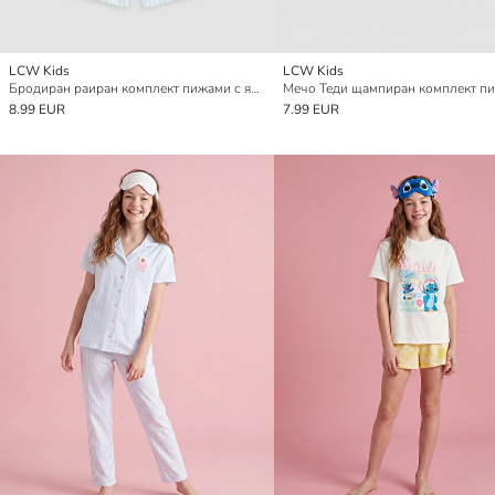
LCW Kids
LCW Kids
Бродиран раиран комплект пижами с яка за момичета
8.99 EUR
7.99 EUR