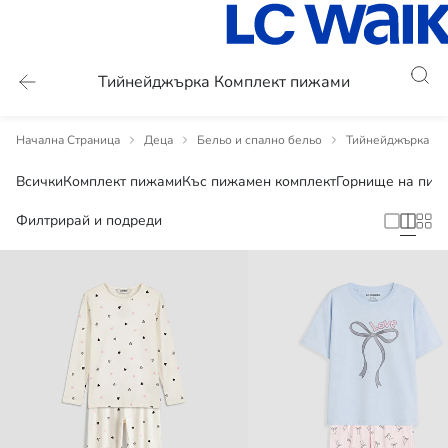
Тийнейджърка Комплект пижами
Начална Страница
Деца
Бельо и спално бельо
Тийнейджърка П
Всички
Комплект пижами
Къс пижамен комплект
Горнище на пиж
Филтрирай и подреди