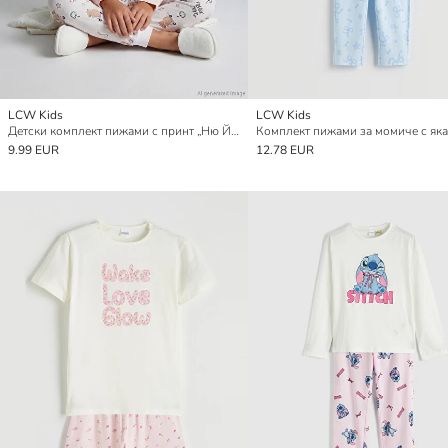
LCW Kids
LCW Kids
Детски комплект пижами с принт „Ню Йорк“ и кръгло деколте
9.99 EUR
12.78 EUR