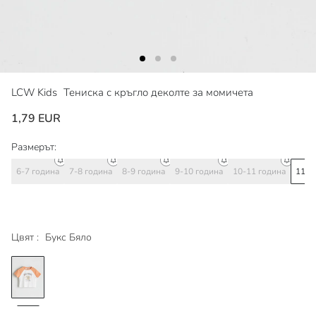
LCW Kids
Тениска с кръгло деколте за момичета
1,79 EUR
Размерът:
6-7 година
7-8 година
8-9 година
9-10 година
10-11 година
11-1
Цвят :
Букс Бяло