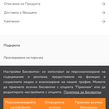
Описание на Продукта
Доставка и Връщане
Кампании
Изработена от памучна материя, тениската с къс ръкав има
Подкрепа
отпечатан дизайн.
Основен Плат:
Проследяване на поръчка
Държава на произход:
Формуляр за контакт
Продавач:
Настройки Бисквитки- се използват за персонализиране на
Марка:
082 299 644
съдържание и реклама, предоставяне на функции в
Пол:
социалните медии и анализиране на нашия трафик. Можете
Подходящ:
Плат:
да приемете всички бисквитки с опцията "Приемам“ или да
ПОМОЩ
Дебелина:
редактирате настройките с опцията.
Политика за бисквитки
Често задавани въпроси
Персонализирайте
Отхвърлете
Приемам всичко
Добави в кошницата
настройките
всички
бисквитки