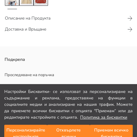
Описание на Продукта
Доставка и Връщане
С джоб тип кенгуру
Подкрепа
С ластик в долната част и на китките.
Памучна суетшърт материя
Проследяване на поръчка
Формуляр за контакт
Настройки Бисквитки- се използват за персонализиране на
съдържание и реклама, предоставяне на функции в
082 299 644
Основен Плат:
социалните медии и анализиране на нашия трафик. Можете
Хастар На Качулка:
да приемете всички бисквитки с опцията "Приемам“ или да
Държава на произход:
ПОМОЩ
редактирате настройките с опцията.
Политика за бисквитки
Продавач:
Марка:
Пол:
Персонализирайте
Отхвърлете
Приемам всичко
Често задавани въпроси
Добави в кошницата
Дебелина:
настройките
всички
бисквитки