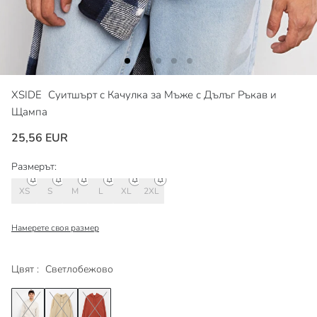
XSIDE
Суитшърт с Качулка за Мъже с Дълъг Ръкав и
Щампа
25,56 EUR
Размерът:
XS
S
M
L
XL
2XL
Намерете своя размер
Цвят :
Светлобежово