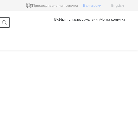
Проследяване на поръчка
Български
English
Вход
Моят списък с желания
Моята количка