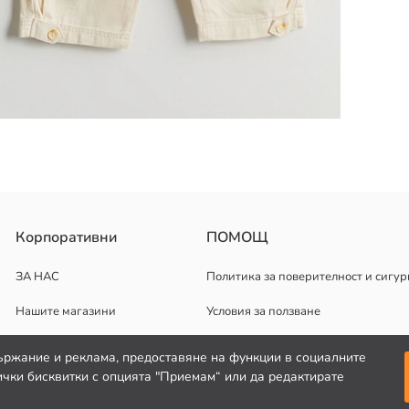
та талия с регулируем еластичен колан, панталоните са изработе
Корпоративни
ПОМОЩ
ЗА НАС
Политика за поверителност и сигур
Нашите магазини
Условия за ползване
Кариерни възможности
ържание и реклама, предоставяне на функции в социалните
чки бисквитки с опцията "Приемам“ или да редактирате
Корпоративна поддръжка