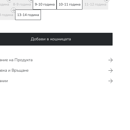
година
8-9 година
9-10 година
10-11 година
11-12 година
3 година
13-14 година
Добави в кошницата
ание на Продукта
авка и Връщане
ании