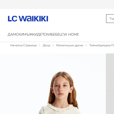
ДАМСКИ
МЪЖКИ
ДЕТСКИ
БЕБЕ
LCW HOME
Начална Страница
Деца
Момичешки дрехи
Тийнейджърка П