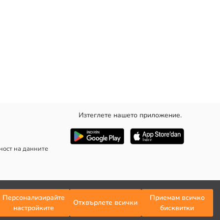
Изтеглете нашето приложение.
ни от здрав и дишащ габардинов плат. Те са идеален избор за
ност на данните
Персонализирайте
Приемам всичко
Отхвърлете всички
настройките
бисквитки