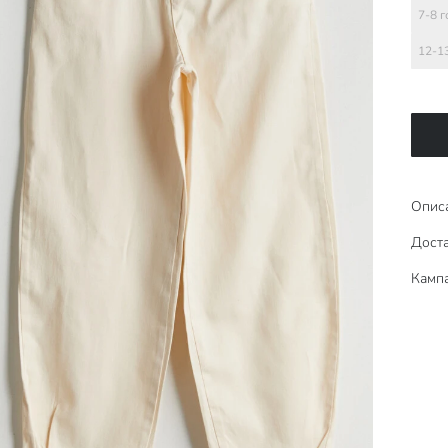
7-8 
12-1
Опис
Дост
Камп