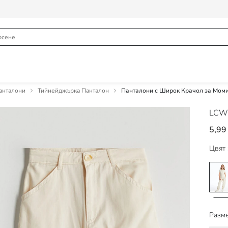
анталони
Тийнейджърка Панталон
Панталони с Широк Крачол за Мом
LCW
5,99
Цвят 
Разме