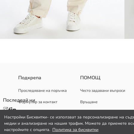
Перфектно подходящи за растящи деца благодарение на еластична
Подкрепа
ПОМОЩ
ежедневни дейности и училищни панталони.
Основен Плат:
Проследяване на поръчка
Често задавани въпроси
Държава на произход:
Последвай ни
Формуляр за контакт
Връщане
Продавач:
Марка:
082 299 644
Пол:
Настройки Бисквитки- се използват за персонализиране на съд
Подходящ:
медии и анализиране на нашия трафик. Можете да приемете вси
Плат:
настройките с опцията.
Политика за бисквитки
Талия Fit: