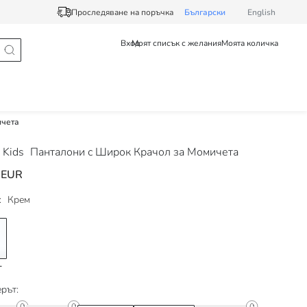
Проследяване на поръчка
Български
English
Вход
Моят списък с желания
Моята количка
ичета
 Kids
Панталони с Широк Крачол за Момичета
 EUR
:
Крем
рът: