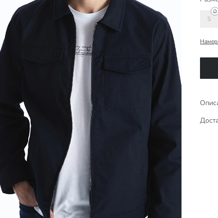
S
Намер
Опис
Дост