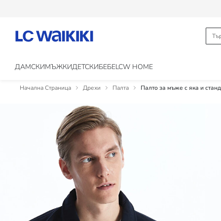
ДАМСКИ
МЪЖКИ
ДЕТСКИ
БЕБЕ
LCW HOME
Начална Страница
Дрехи
Палта
Палто за мъже с яка и стан