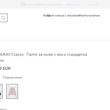
Проследяване на поръчка
Български
English
Вход
Моят списък с желания
Моята количка
IKIKI Classic
Палто за мъже с яка и стандартна
ка
9 EUR
:
Тъмносиньо
рът: