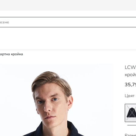
дартна кройка
LCWA
крой
35,7
Цвят 
Разме