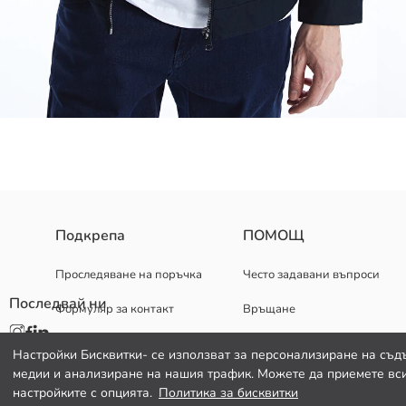
Мъжко палто с яка на риза и дълги ръкави. Има предно закопчава
Подкрепа
ПОМОЩ
Проследяване на поръчка
Често задавани въпроси
Последвай ни
Формуляр за контакт
Връщане
Основен Плат:
Подплата:
082 299 644
Държава на произход:
Настройки Бисквитки- се използват за персонализиране на съд
Продавач:
медии и анализиране на нашия трафик. Можете да приемете вси
Марка:
настройките с опцията.
Политика за бисквитки
Пол: