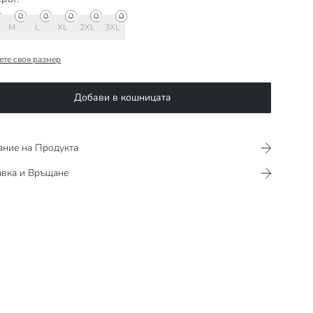
M
L
XL
2XL
3XL
ете своя размер
Добави в кошницата
ание на Продукта
авка и Връщане