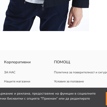
не с цип, два джоба с капаци на гърдите и странични джобове.
Корпоративни
ПОМОЩ
ЗА НАС
Политика за поверителност и сигур
Нашите магазини
Условия за ползване
Кариерни възможности
ържание и реклама, предоставяне на функции в социалните
чки бисквитки с опцията "Приемам“ или да редактирате
Корпоративна поддръжка