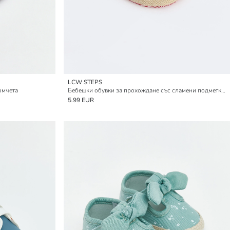
LCW STEPS
омчета
Бебешки обувки за прохождане със сламени подметки за момичета
5.99 EUR