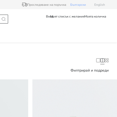
Проследяване на поръчка
Български
English
Вход
Моят списък с желания
Моята количка
Филтрирай и подреди