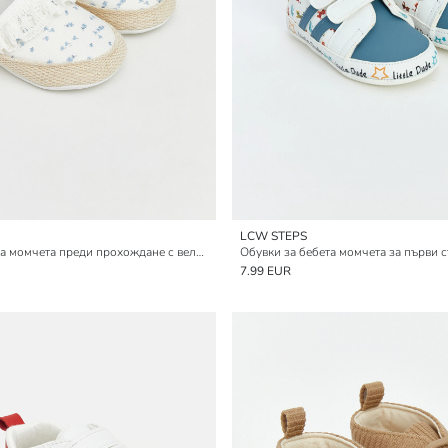
LCW STEPS
Бебешки обувки за момчета преди прохождане с велкро закопчаване
Обувки за бебета момчета за първи 
7.99 EUR