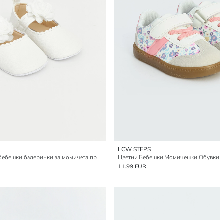
LCW STEPS
Изкуствена кожа бебешки балеринки за момичета преди прохождане
Цветни Бебешки Момичешки Обувки
11.99 EUR