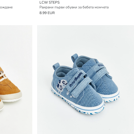
LCW STEPS
хождане
Раирани първи обувки за бебета момчета
8.99 EUR