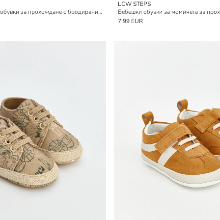
LCW STEPS
Бебешки балетни обувки за прохождане с бродирани сърца за момичета
Бебешки обувки за момичета за про
7.99 EUR