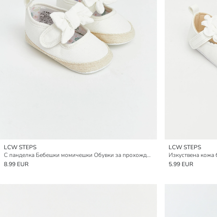
LCW STEPS
LCW STEPS
С панделка Бебешки момичешки Обувки за прохождане
8.99 EUR
5.99 EUR