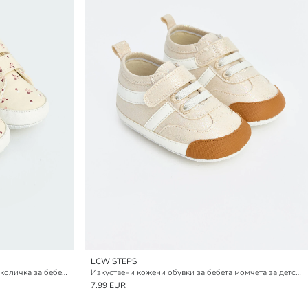
LCW STEPS
Изкуствени кожени обувки за детска количка за бебета момичета
Изкуствени кожени обувки за бебета момчета за детска количка
7.99 EUR