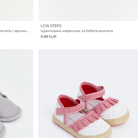
LCW STEPS
Бебешки обувки за прохождане за момчета с връзки и закопчаване с велкро
Щамповани маратонки за бебета момчета
9.99 EUR