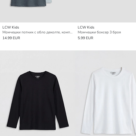
LCW Kids
LCW Kids
Момчешки потник с обло деколте, комплект от 5 броя
Момчешки боксер 3 броя
14.99 EUR
5.99 EUR