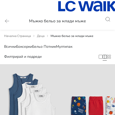
Мъжко бельо за млади мъже
Начална Страница
Деца
Мъжко бельо за млади мъже
Всички
Боксерки
Бельо Потник
Мултипак
Филтрирай и подреди