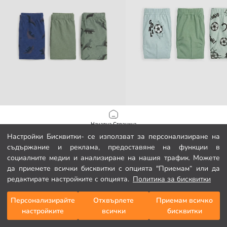
LCW Kids
LCW Kids
Начална Страница
Момчешки боксерки, 3 броя в опаковка
Отпечатани Момчешки Гащички 3
Настройки Бисквитки- се използват за персонализиране на
5.99 EUR
3.99 EUR
съдържание и реклама, предоставяне на функции в
Категории
социалните медии и анализиране на нашия трафик. Можете
да приемете всички бисквитки с опцията "Приемам“ или да
Моята количка
1
/
114
редактирате настройките с опцията.
Политика за бисквитки
Персонализирайте
Отхвърлете
Приемам всичко
настройките
всички
бисквитки