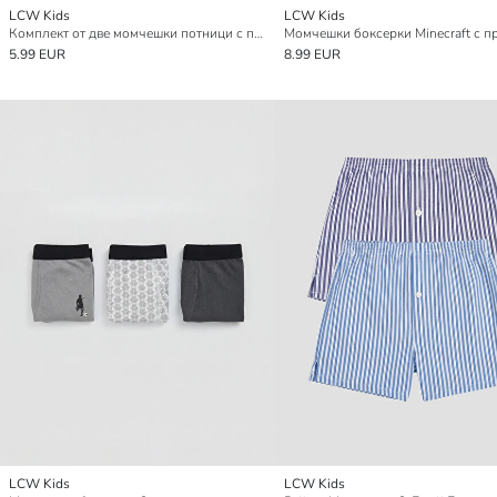
LCW Kids
LCW Kids
Комплект от две момчешки потници с принт на Minecraft
5.99 EUR
8.99 EUR
LCW Kids
LCW Kids