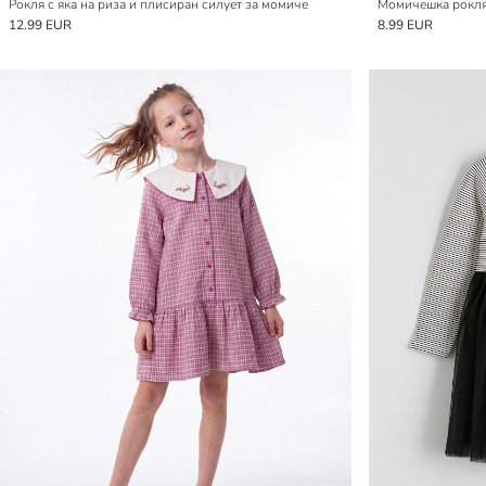
Рокля с яка на риза и плисиран силует за момиче
Момичешка рокля
12.99 EUR
8.99 EUR