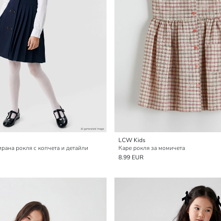
LCW Kids
ана рокля с копчета и детайли
Каре рокля за момичета
8.99 EUR