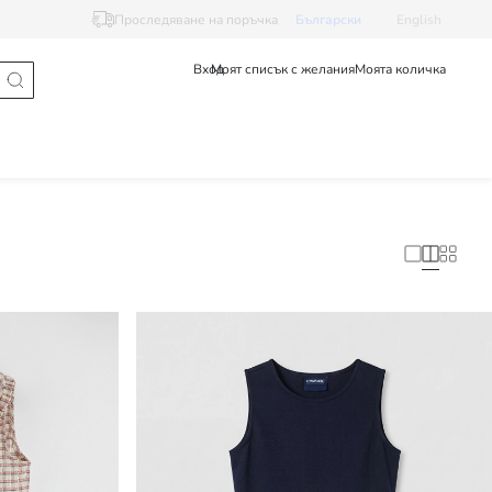
Проследяване на поръчка
Български
English
Вход
Моят списък с желания
Моята количка