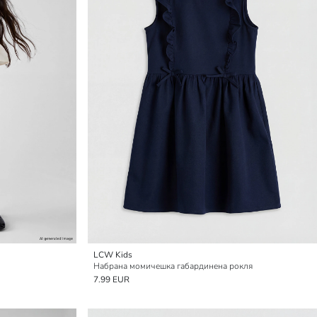
LCW Kids
Набрана момичешка габардинена рокля
7.99 EUR