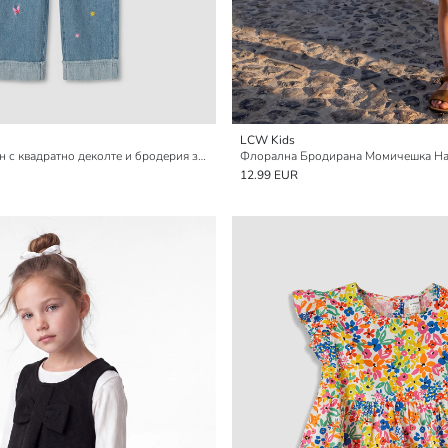
LCW Kids
Дънков гащеризон с квадратно деколте и бродерия за момичета
Флорална Бродирана Момичешка На
12.99 EUR