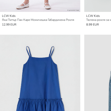
LCW Kids
LCW Kids
Яка Питър Пан Каре Момичешка Габардинена Рокля
Тюлена рокля за 
12.99 EUR
8.99 EUR