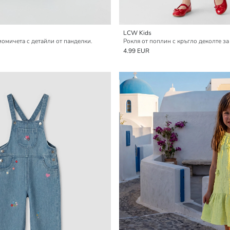
LCW Kids
момичета с детайли от панделки.
Рокля от поплин с кръгло деколте з
4.99 EUR