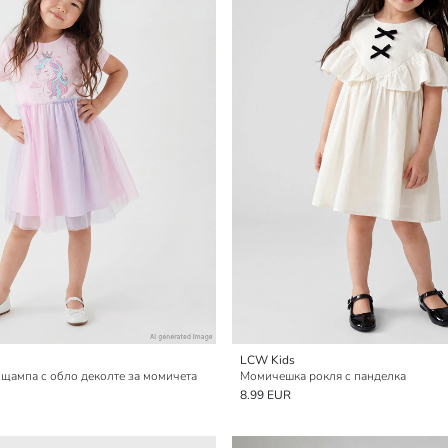
LCW Kids
 щампа с обло деколте за момичета
Момичешка рокля с панделка
8.99 EUR