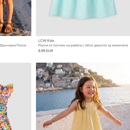
LCW Kids
бръчкана Рокля
Рокля от поплин на райета с обло деколте за момичета
8.99 EUR