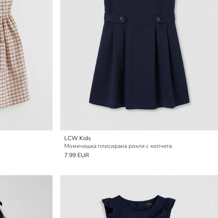
LCW Kids
Момичешка плисирана рокля с копчета
7.99 EUR