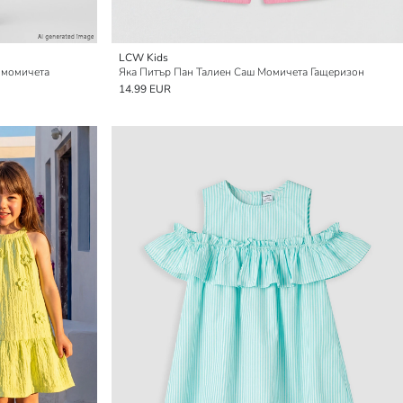
LCW Kids
а момичета
Яка Питър Пан Талиен Саш Момичета Гащеризон
14.99 EUR