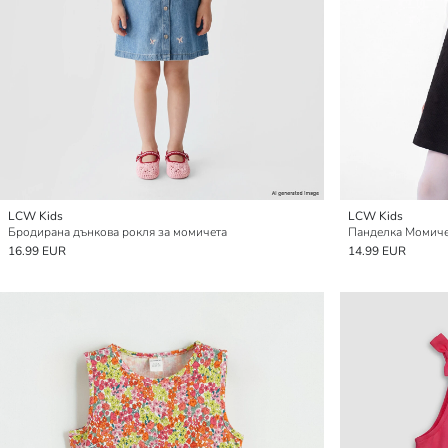
LCW Kids
LCW Kids
Бродирана дънкова рокля за момичета
Панделка Момиче
16.99 EUR
14.99 EUR