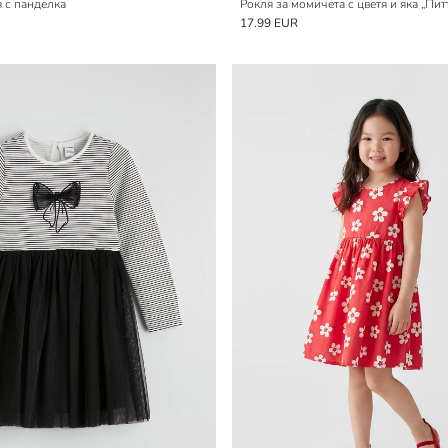
 с панделка
Рокля за момичета с цветя и яка „Пи
17.99 EUR