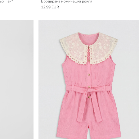
тър Пан“
Бродирана момичешка рокля
12.99 EUR