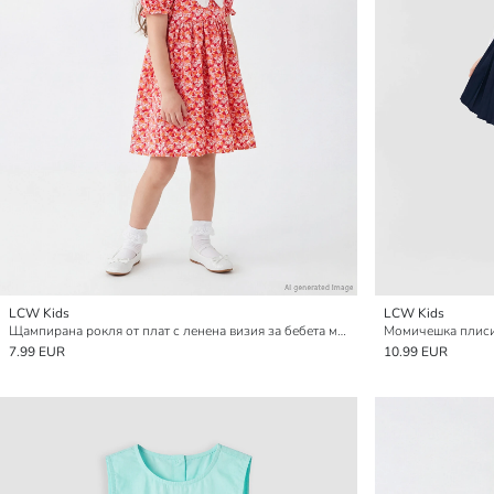
LCW Kids
LCW Kids
Щампирана рокля от плат с ленена визия за бебета момичета
Момичешка плисир
7.99 EUR
10.99 EUR