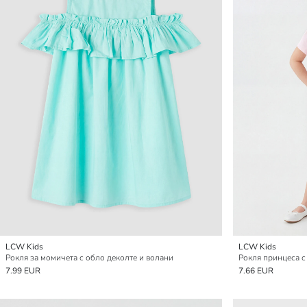
LCW Kids
LCW Kids
Рокля за момичета с обло деколте и волани
Рокля принцеса с
7.99 EUR
7.66 EUR