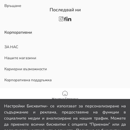
Връщане
Последвай ни
Корпоративни
ЗА НАС
Нашите магазини
Кариерни възможности
Корпоративна поддръжка
ПОМОЩ
Начална Страница
Настройки Бисквитки- се използват за персонализиране на
Политика за поверителност и сигурност на данните
съдържание и реклама, предоставяне на функции в
Категории
социалните медии и анализиране на нашия трафик. Можете
Условия за ползване
да приемете всички бисквитки с опцията "Приемам“ или да
Моята количка
1
/
9