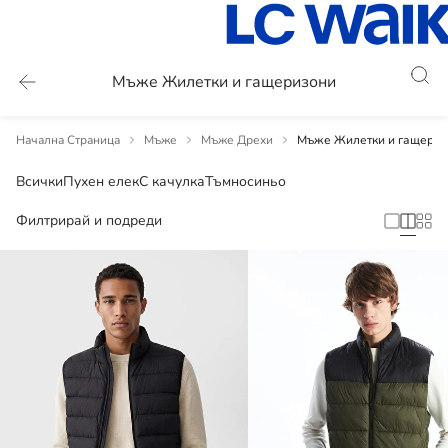
Мъже Жилетки и гащеризони
Начална Страница
Мъже
Мъже Дрехи
Мъже Жилетки и гащериз
Всички
Пухен елек
С качулка
Тъмносиньо
Филтрирай и подреди