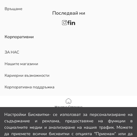
Връщане
Последвай ни
Корпоративни
ЗА НАС
Нашите магазини
Кариерни възможности
Корпоративна поддръжка
ПОМОЩ
Начална Страница
Настройки Бисквитки- се използват за персонализиране на
Политика за поверителност и сигурност на данните
съдържание и реклама, предоставяне на функции в
Категории
социалните медии и анализиране на нашия трафик. Можете
Условия за ползване
да приемете всички бисквитки с опцията "Приемам“ или да
Моята количка