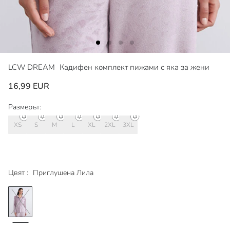
LCW DREAM
Кадифен комплект пижами с яка за жени
16,99 EUR
Размерът:
XS
S
M
L
XL
2XL
3XL
Цвят :
Приглушена Лила