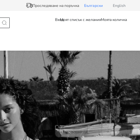
Проследяване на поръчка
Български
English
Вход
Моят списък с желания
Моята количка