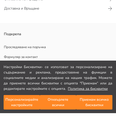
Доставка и Връщане
Талията е с регулируем ластичен шнур
Подкрепа
В нашите продукти има етикет с имена
От еластична джинсова и с памучна смес материя
Проследяване на поръчка
Основен Плат:
Формуляр за контакт
Държава на произход:
Продавач:
082 299 644
Настройки Бисквитки- се използват за персонализиране на
Марка:
съдържание и реклама, предоставяне на функции в
Пол:
социалните медии и анализиране на нашия трафик. Можете
Плат:
ПОМОЩ
Дебелина:
да приемете всички бисквитки с опцията "Приемам“ или да
Детайл на подплатата:
редактирате настройките с опцията.
Политика за бисквитки
Талия Fit:
Често задавани въпроси
Персонализирайте
Отхвърлете
Приемам всичко
Добави в кошницата
Връщане
настройките
всички
бисквитки
Последвай ни