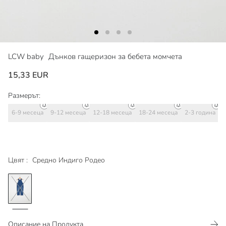
LCW baby
Дънков гащеризон за бебета момчета
15,33 EUR
Размерът:
6-9 месеца
9-12 месеца
12-18 месеца
18-24 месеца
2-3 година
3
Цвят :
Средно Индиго Родео
Описание на Продукта