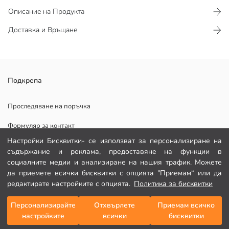
Описание на Продукта
Доставка и Връщане
Push-up кройка; обгръща тялото от талията до подгъва и
Подкрепа
осигурява оформящ ефект в областта на бедрата. Гъвкавата
структура на тъканта осигурява комфорт и свобода на
Проследяване на поръчка
движенията през целия ден.
За да удължите живота на дънковите си дрехи, винаги ги перете
Формуляр за контакт
отвътре навън при ниски температури с подобни цветове. Това
помага да се запазят цветът и структурата на тъканта им, като
Настройки Бисквитки- се използват за персонализиране на
082 299 644
същевременно намалява консумацията на енергия.
съдържание и реклама, предоставяне на функции в
социалните медии и анализиране на нашия трафик. Можете
ПОМОЩ
да приемете всички бисквитки с опцията "Приемам“ или да
редактирате настройките с опцията.
Политика за бисквитки
Основен Плат:
Често задавани въпроси
Персонализирайте
Отхвърлете
Приемам всичко
Добави в кошницата
настройките
всички
бисквитки
Връщане
Държава на произход:
Последвай ни
Продавач: