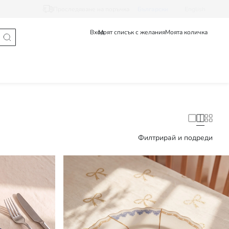
Проследяване на поръчка
Български
English
Вход
Моят списък с желания
Моята количка
Филтрирай и подреди