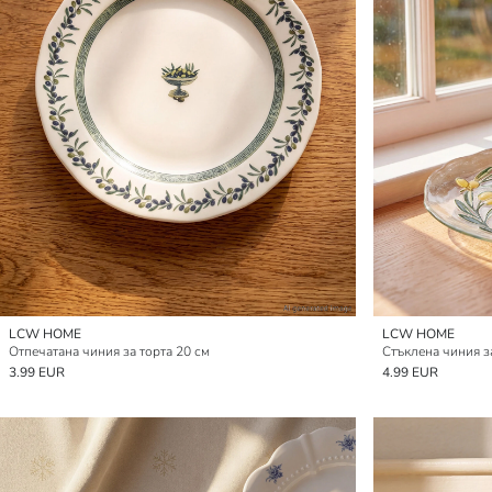
LCW HOME
LCW HOME
Отпечатана чиния за торта 20 см
Стъклена чиния з
3.99 EUR
4.99 EUR