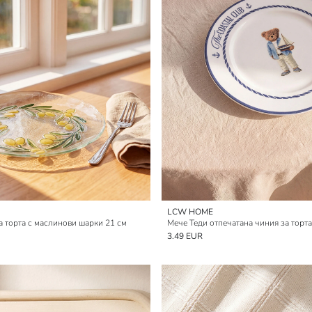
LCW HOME
а торта с маслинови шарки 21 см
Мече Теди отпечатана чиния за торта
3.49 EUR