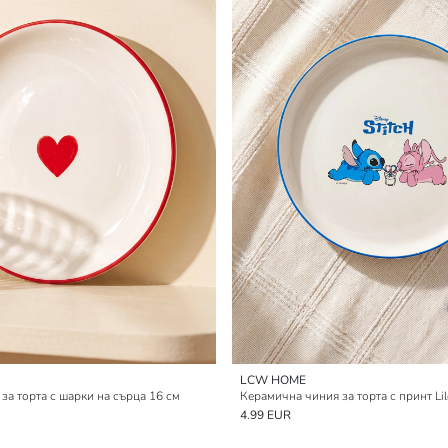
LCW HOME
за торта с шарки на сърца 16 см
Керамична чиния за торта с принт Lil
4.99 EUR