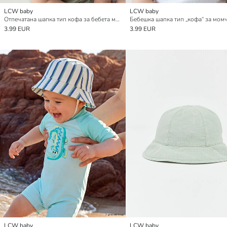
LCW baby
LCW baby
Отпечатана шапка тип кофа за бебета момчета
Бебешка шапка тип „кофа“ за мом
3.99 EUR
3.99 EUR
LCW baby
LCW baby