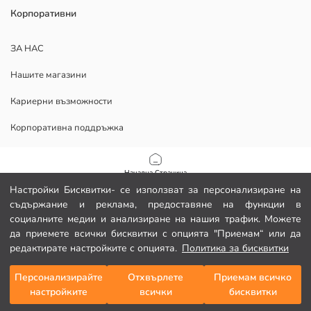
Корпоративни
ЗА НАС
Нашите магазини
Кариерни възможности
Корпоративна поддръжка
ПОМОЩ
Начална Страница
Настройки Бисквитки- се използват за персонализиране на
Политика за поверителност и сигурност на данните
съдържание и реклама, предоставяне на функции в
Категории
социалните медии и анализиране на нашия трафик. Можете
Условия за ползване
да приемете всички бисквитки с опцията "Приемам“ или да
Моята количка
1
/
14
редактирате настройките с опцията.
Политика за бисквитки
Изтеглете нашето приложение.
Персонализирайте
Отхвърлете
Приемам всичко
настройките
всички
бисквитки