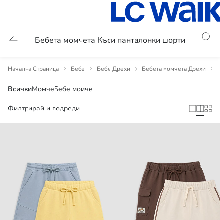
Бебета момчета Къси панталонки шорти
Начална Страница
Бебе
Бебе Дрехи
Бебета момчета Дрехи
Всички
Момче
Бебе момче
Филтрирай и подреди