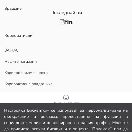
Връщане
Последвай ни
Корпоративни
ЗА НАС
Нашите магазини
Кариерни възможности
Корпоративна поддръжка
ПОМОЩ
Начална Страница
Настройки Бисквитки- се използват за персонализиране на
Политика за поверителност и сигурност на данните
съдържание и реклама, предоставяне на функции в
Категории
социалните медии и анализиране на нашия трафик. Можете
Условия за ползване
да приемете всички бисквитки с опцията "Приемам“ или да
Моята количка