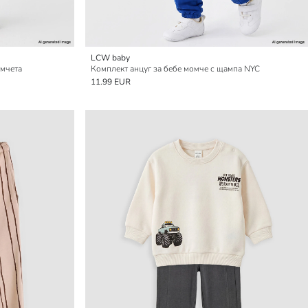
LCW baby
омчета
Комплект анцуг за бебе момче с щампа NYC
11.99 EUR