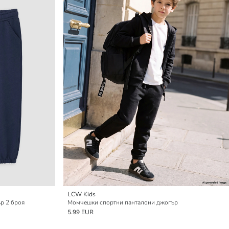
LCW Kids
р 2 броя
Момчешки спортни панталони джогър
5.99 EUR