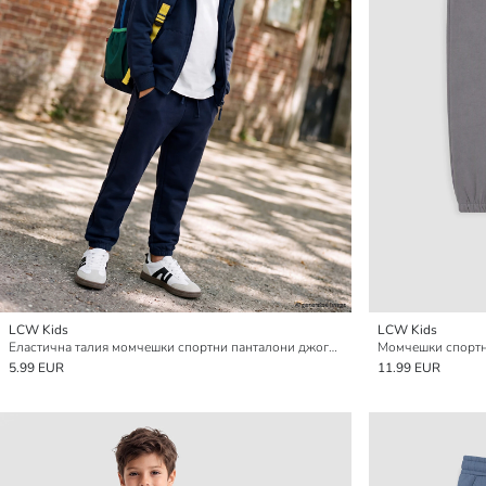
LCW Kids
LCW Kids
Еластична талия момчешки спортни панталони джогър
Момчешки спортн
5.99 EUR
11.99 EUR