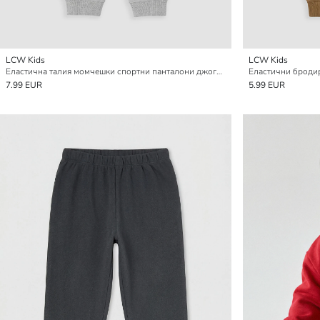
LCW Kids
LCW Kids
Еластична талия момчешки спортни панталони джогър
7.99 EUR
5.99 EUR