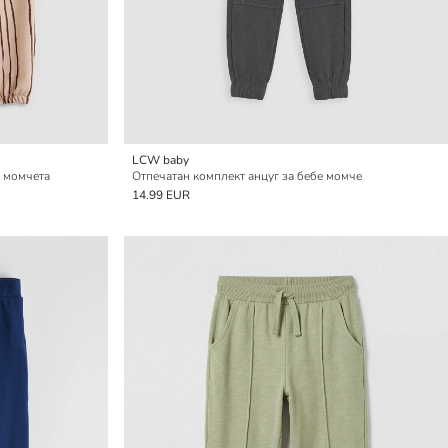
LCW baby
а момчета
Отпечатан комплект анцуг за бебе момче
14.99 EUR