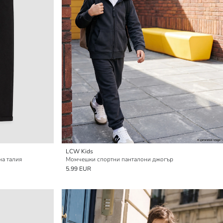
LCW Kids
на талия
Момчешки спортни панталони джогър
5.99 EUR