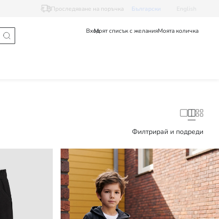
Проследяване на поръчка
Български
English
Вход
Моят списък с желания
Моята количка
Филтрирай и подреди