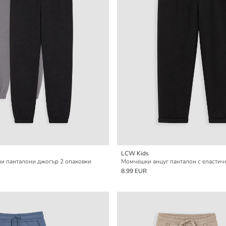
LCW Kids
и панталони джогър 2 опаковки
Момчешки анцуг панталон с еластич
8.99 EUR