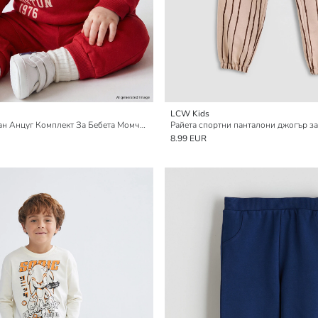
LCW Kids
Вашингтон Печатан Анцуг Комплект За Бебета Момчета
Райета спортни панталони джогър з
8.99 EUR