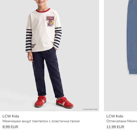
LCW Kids
LCW Kids
Момчешки анцуг панталон с еластична талия
8.99 EUR
11.99 EUR