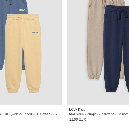
LCW Kids
Отпечатани Момчешки Джогър Спортни Панталони 2 Броя
Момчешки спортни панталони джогъ
11.99 EUR