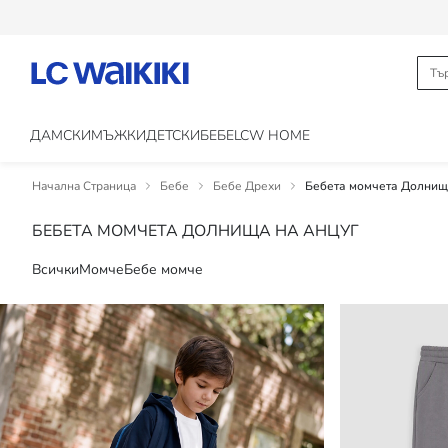
ДАМСКИ
МЪЖКИ
ДЕТСКИ
БЕБЕ
LCW HOME
Начална Страница
Бебе
Бебе Дрехи
Бебета момчета Долнищ
БЕБЕТА МОМЧЕТА ДОЛНИЩА НА АНЦУГ
Всички
Момче
Бебе момче