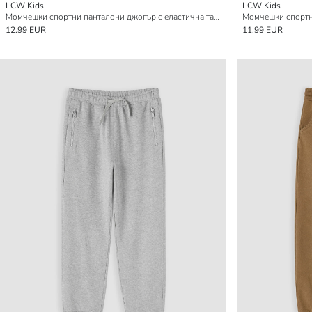
LCW Kids
LCW Kids
Момчешки спортни панталони джогър с еластична талия, 2 опаковки
Момчешки спортн
12.99 EUR
11.99 EUR