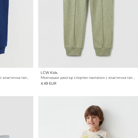
LCW Kids
Бебешки спортни панталони джогър с еластична талия за момчета
Момчешки джогър спортен панталон с еластична талия
4.49 EUR