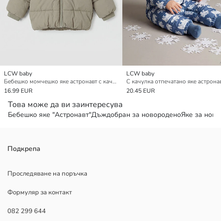
LCW baby
LCW baby
Бебешко момчешко яке астронавт с качулка и плюшена подплата
16.99 EUR
20.45 EUR
Това може да ви заинтересува
Бебешко яке "Астронавт"
Дъждобран за новородено
Яке за нов
Подкрепа
Проследяване на поръчка
Формуляр за контакт
082 299 644