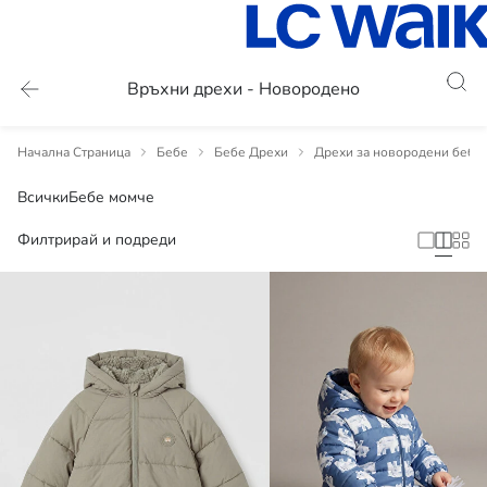
Връхни дрехи - Новородено
Начална Страница
Бебе
Бебе Дрехи
Дрехи за новородени бебе
Всички
Бебе момче
Филтрирай и подреди