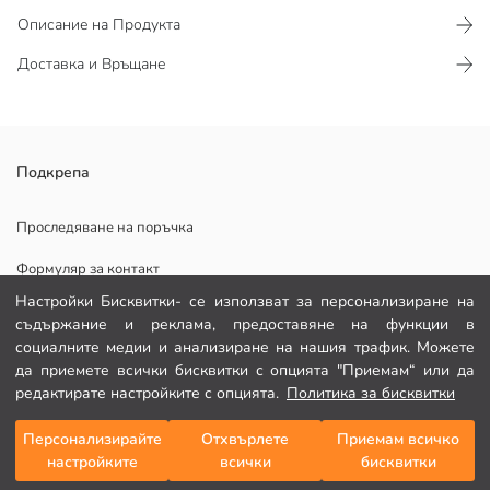
Описание на Продукта
Доставка и Връщане
Дамската туника е със столче яка и дълги ръкави. Яката и
Подкрепа
маншетите са с рипсени детайли. Има отворен дизайн отпред.
Основен Плат:
Проследяване на поръчка
Държава на произход:
Формуляр за контакт
Продавач:
Марка:
Настройки Бисквитки- се използват за персонализиране на
082 299 644
Пол:
съдържание и реклама, предоставяне на функции в
социалните медии и анализиране на нашия трафик. Можете
ПОМОЩ
да приемете всички бисквитки с опцията "Приемам“ или да
редактирате настройките с опцията.
Политика за бисквитки
Често задавани въпроси
Персонализирайте
Отхвърлете
Приемам всичко
Добави в кошницата
настройките
всички
бисквитки
Връщане
Последвай ни