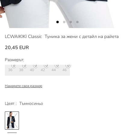
LCWAIKIKI Classic
Туника за жени с детайл на райета
20,45 EUR
Размерът:
36
38
40
42
44
46
Намерете своя размер
Цвят :
Тъмносиньо