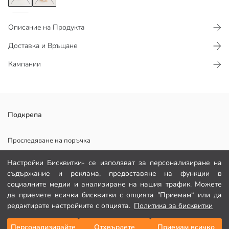
Описание на Продукта
Доставка и Връщане
Кампании
Домашните чорапи с щампа са проектирани да ви топлят в
Подкрепа
студените дни. Домашните чорапи, които поддържат краката ви
топли, имат мека текстура.
Проследяване на поръчка
Основен Плат:
Формуляр за контакт
Държава на произход:
Настройки Бисквитки- се използват за персонализиране на
Продавач:
съдържание и реклама, предоставяне на функции в
082 299 644
Марка:
социалните медии и анализиране на нашия трафик. Можете
Пол:
да приемете всички бисквитки с опцията "Приемам“ или да
Дебелина:
редактирате настройките с опцията.
Политика за бисквитки
ПОМОЩ
Персонализирайте
Отхвърлете
Приемам всичко
Добави в кошницата