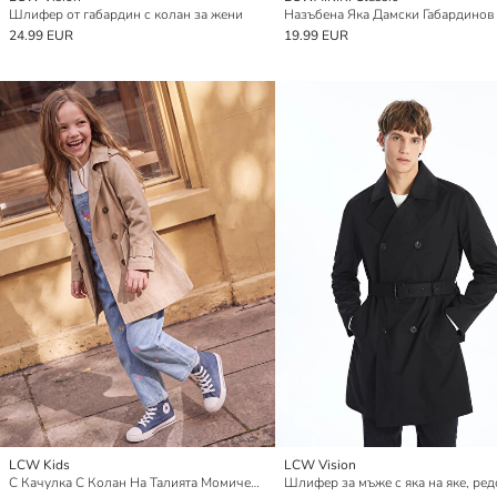
Шлифер от габардин с колан за жени
24.99 EUR
19.99 EUR
LCW Kids
LCW Vision
С Качулка С Колан На Талията Момичешки Шлифер