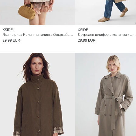
XSIDE
XSIDE
Яка на риза Колан на талията Овърсайз Дамски Тренчкот
Двуреден шлифер с колан за жен
29.99 EUR
29.99 EUR