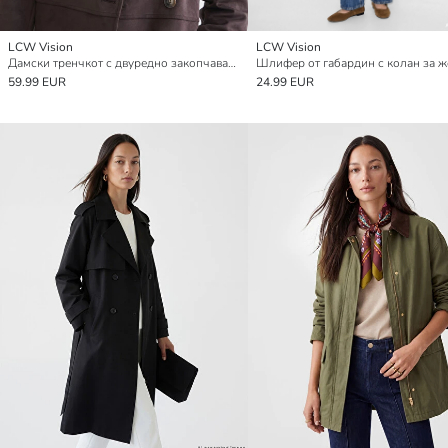
LCW Vision
LCW Vision
Дамски тренчкот с двуредно закопчаване и визия на велур.
Шлифер от габардин с колан за 
59.99 EUR
24.99 EUR