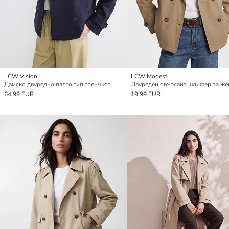
LCW Vision
LCW Modest
Дамско двуредно палто тип тренчкот
Двуреден овърсайз шлифер за же
64.99 EUR
19.99 EUR