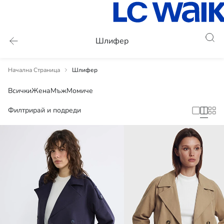
Шлифер
Начална Страница
Шлифер
Всички
Жена
Мъж
Момиче
Филтрирай и подреди