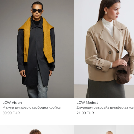
LCW Vision
LCW Modest
Мъжки шлифер с свободна кройка
Двуреден овърсайз шлифер за же
39.99 EUR
21.99 EUR